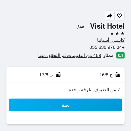
Visit Hotel
فندق
3 نجوم
كاسبي، أسبانيا
+34 976 630 055
ممتاز
458 من التقييمات تم التحقق منها
8.1
ح 16/8
-
ن 17/8
2 من الضيوف، غرفة واحدة
بحث