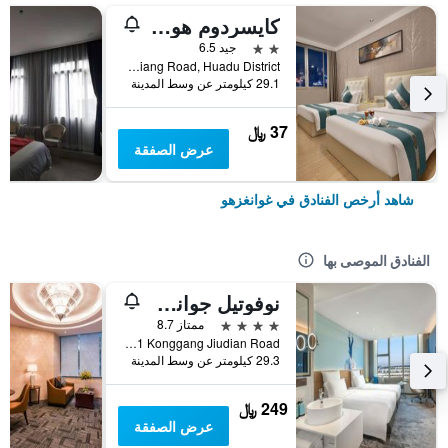
كايسردوم هوتل أيربورت برانش
2 نجمتين
جيد 6.5
No. 2 Shunxiang Road, Huadu District, غوانغزهو, الصين
29.1 كيلومتر عن وسط المدينة
37 ﷼
عرض الصفقة
شاهد أرخص الفنادق في غوانغزهو
الفنادق الموصى بها
نوفوتيل جوانجشو بايون أيربورت
4 نجوم
ممتاز 8.7
No 1 Konggang Jiudian Road, غوانغزهو, الصين
29.3 كيلومتر عن وسط المدينة
249 ﷼
عرض الصفقة