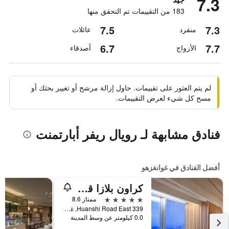
7.3
183 من التقييمات تم التحقق منها
7.5
7.3
منفرد
عائلات
6.7
7.7
الأزواج
أصدقاء
لم يتم العثور على تقييمات. حاول إزالة مرشح أو تغيير بحثك أو
مسح كل شيء لعرض التقييمات.
فنادق مشابهة لـ رويال ريفر أبارتمنت
أفضل الفنادق في غوانغزهو
كراون بلازا قوانغتشو سيتي سنتر، أحد الفنادق من مجموعة فنادق إنتركونتيننتال - سكاي لاين 63 بار للاستمتاع بإطلالة على مدينة قوانغتشو
5 نجوم
ممتاز 8.6
339 Huanshi Road East, غوانغزهو, الصين
0.0 كيلومتر عن وسط المدينة