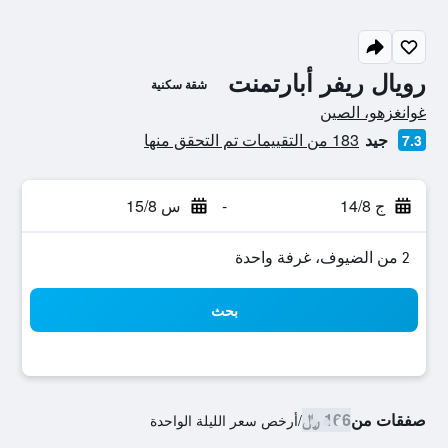
رويال ريفر أبارتمنت
شقة سكنية
تقييم فئة 0
غوانغزهو، الصين
جيد
183 من التقييمات تم التحقق منها
7.3
ج 14/8
-
س 15/8
2 من الضيوف، غرفة واحدة
بحث
صفقات من
166 ﷼
/
أرخص سعر الليلة الواحدة