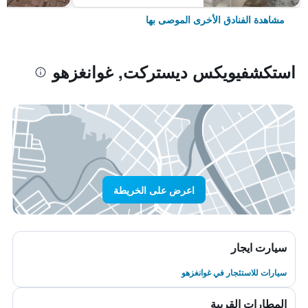
مشاهدة الفنادق الأخرى الموصى بها
استكشفيويكس ديستركت, غوانغزهو
اعرض على الخريطة
سيارت ايجار
سيارات للاستئجار في غوانغزهو
المطارات القريبة