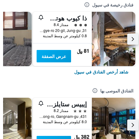
فنادق رخيصة في سيول
ذا كيوب هوتل - دار ضيافة
تقييم فئة 3
ممتاز 8.4
31, Toegye-ro 20-gil, Jung-gu, سيول, كوريا الجنوبية
0.8 كيلومتر عن وسط المدينة
81 ﷼
عرض الصفقة
شاهد أرخص الفنادق في سيول
الفنادق الموصى بها
إيبيس ستايلز أمباسادور سيول غانغنام
3 نجوم
ممتاز 8.2
431, Samseong-ro, Gangnam-gu, سيول, كوريا الجنوبية
8.0 كيلومتر عن وسط المدينة
382 ﷼