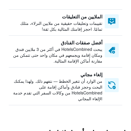
الملايين من التعليقات
تقييمات وتعليقات حقيقية من ملايين النزلاء، مثلك
تمامًا. احجز إقامتك المثالية بكل ثقة!
أفضل صفقات الفنادق
يبحث HotelsCombined في أكثر من 3 ملايين فندق
ومكان إقامة ويجمعهم في مكان واحد حتى تتمكن من
مقارنة أماكن الإقامة المثالية.
إلغاء مجاني
من الوارد أن تتغير الخطط — نتفهم ذلك. ولهذا يمكنك
البحث وحجز فنادق وأماكن إقامة على
HotelsCombined من وكالات السفر التي تقدم خدمة
الإلغاء المجاني