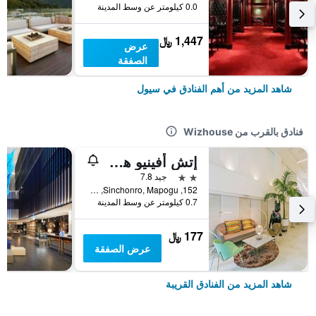
0.0 كيلومتر عن وسط المدينة
1,447 ﷼
عرض
الصفقة
شاهد المزيد من أهم الفنادق في سيول
فنادق بالقرب من Wizhouse
إتش أفينيو هوتل إيداي شينتشون
2 نجمتين
جيد 7.8
152, Sinchonro, Mapogu, سيول, كوريا الجنوبية
0.7 كيلومتر عن وسط المدينة
177 ﷼
عرض الصفقة
شاهد المزيد من الفنادق القريبة