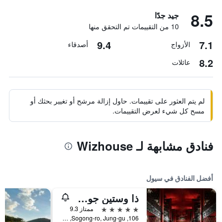
8.5
جيد جدًا
10 من التقييمات تم التحقق منها
9.4
7.1
الأزواج
أصدقاء
8.2
عائلات
لم يتم العثور على تقييمات. حاول إزالة مرشح أو تغيير بحثك أو
مسح كل شيء لعرض التقييمات.
فنادق مشابهة لـ Wizhouse
أفضل الفنادق في سيول
ذا وستين جوسون سول
5 نجوم
ممتاز 9.3
106, Sogong-ro, Jung-gu, سيول, كوريا الجنوبية