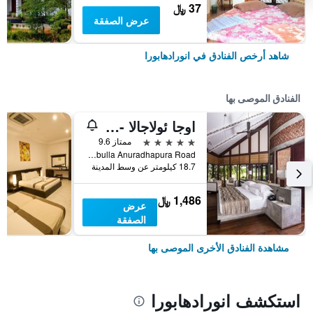
37 ﷼
عرض الصفقة
شاهد أرخص الفنادق في انورادهابورا
الفنادق الموصى بها
اوجا ئولاجالا - أنورادهابورا
5 نجوم
ممتاز 9.6
Dambulla Anuradhapura Road, انورادهابورا, سريلانكا
18.7 كيلومتر عن وسط المدينة
1,486 ﷼
عرض
الصفقة
مشاهدة الفنادق الأخرى الموصى بها
استكشف انورادهابورا