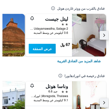
فنادق بالقرب من ووتر غاردن هوتل
ليتل جيست
2 نجمتين
No 562/84/05, Udayamawatha, Satage 2, انورادهابورا, سريلانكا
0.6 كيلومتر عن وسط المدينة
67 ﷼
عرض الصفقة
شاهد المزيد من الفنادق القريبة
فنادق رخيصة في انورادهابورا
وناسا هوتل
2 نجمتين
جيد 6.6
Moragoda, Thalawa, انورادهابورا, سريلانكا
9.1 كيلومتر عن وسط المدينة