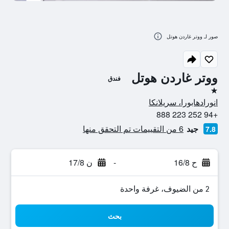
صور لـ ووتر غاردن هوتل
ووتر غاردن هوتل
فندق
نجمة واحدة
انورادهابورا، سريلانكا
+94 252 223 888
جيد
6 من التقييمات تم التحقق منها
7.8
ح 16/8
-
ن 17/8
2 من الضيوف، غرفة واحدة
بحث