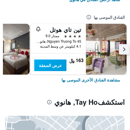
الفنادق الموصى بها
تين تاي هوتل
4 نجوم
ممتاز 9.0
45 Nguyen Truong To, هانوي, فيتنام
4.1 كيلومتر عن وسط المدينة
163 ﷼
عرض الصفقة
مشاهدة الفنادق الأخرى الموصى بها
استكشفTay Ho, هانوي