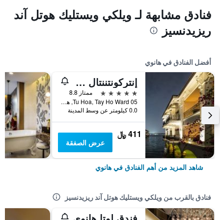
فنادق مشابهة لـ ويلكي ويستليك هوتل آند
ريزيدنسيز
أفضل الفنادق في هانوي
إنتركونتننتال هانوي يستليك
5 نجوم
ممتاز 8.8
05 Tu Hoa, Tay Ho Ward, هانوي, فيتنام
0.0 كيلومتر عن وسط المدينة
411 ﷼
عرض الصفقة
شاهد المزيد من أهم الفنادق في هانوي
فنادق بالقرب من ويلكي ويستليك هوتل آند ريزيدنسيز
فندق لوتا هانوي