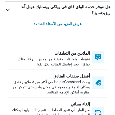
هل تتوفر خدمة الواي فاي في ويلكي ويستليك هوتل آند
ريزيدنسيز؟
عرض المزيد من الأسئلة الشائعة
الملايين من التعليقات
تقييمات وتعليقات حقيقية من ملايين النزلاء، مثلك
تمامًا. احجز إقامتك المثالية بكل ثقة!
أفضل صفقات الفنادق
يبحث HotelsCombined في أكثر من 3 ملايين فندق
ومكان إقامة ويجمعهم في مكان واحد حتى تتمكن من
مقارنة أماكن الإقامة المثالية.
إلغاء مجاني
من الوارد أن تتغير الخطط — نتفهم ذلك. ولهذا يمكنك
البحث وحجز فنادق وأماكن إقامة على