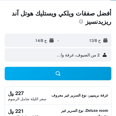
أفضل صفقات ويلكي ويستليك هوتل آند
ريزيدنسيز
خ 13/8
-
ج 14/8
2 من الضيوف، غرفة واحدة
227 ﷼
غرفة بريميير، نوع السرير غير معروف
سعر الليلة شامل الرسوم
221 ﷼
Deluxe room، نوع السرير غير
معروف