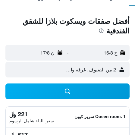
أفضل صفقات ويسكوت بلازا للشقق
الفندقية
ح 16/8
-
ن 17/8
2 من الضيوف، غرفة واحدة
221 ﷼
Queen room، 1 سرير كوين
سعر الليلة شامل الرسوم
617 ﷼