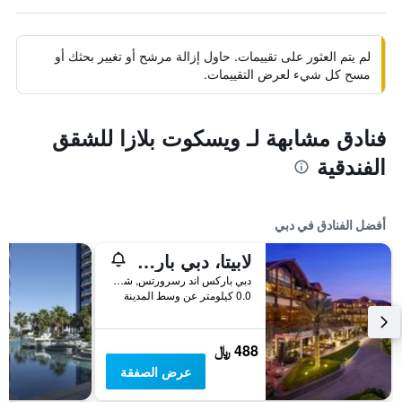
لم يتم العثور على تقييمات. حاول إزالة مرشح أو تغيير بحثك أو
مسح كل شيء لعرض التقييمات.
فنادق مشابهة لـ ويسكوت بلازا للشقق
الفندقية
أفضل الفنادق في دبي
لابيتا، دبي باركس آند ريزورتس، أوتوغراف كوليكشن
دبي باركس اند رسرورتس, شارع الشيخ زايد, دبي, الامارات العربية المتحدة
0.0 كيلومتر عن وسط المدينة
488 ﷼
عرض الصفقة