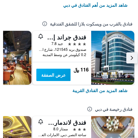
شاهد المزيد من أهم الفنادق في دبي
فنادق بالقرب من ويسكوت بلازا للشقق الفندقية
فندق جراند إكسلسيور بر دبي
4 نجوم
جيد 7.8
صندوق بريد 121545، شارع الكويت، بر دبي، دبي، الإمارات العربية المتحدة, دبي, الامارات العربية المتحدة
0.2 كيلومتر عن وسط المدينة
116 ﷼
عرض الصفقة
شاهد المزيد من الفنادق القريبة
فنادق رخيصة في دبي
فندق لاندمارك بلازا
3 نجوم
ممتاز 8.0
ساحة النصر, دبي, الامارات العربية المتحدة