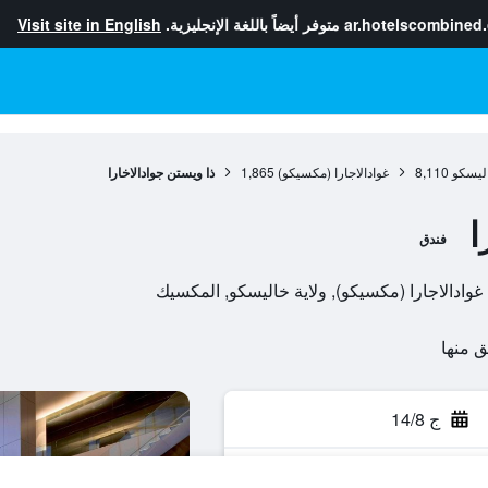
ar.hotelscombined
متوفر أيضاً باللغة الإنجليزية.
Visit site in English
اليسكو
8,110
غوادالاجارا (مكسيكو)
1,865
ذا ويستن جوادالاخارا
ا
فندق
ج 14/8