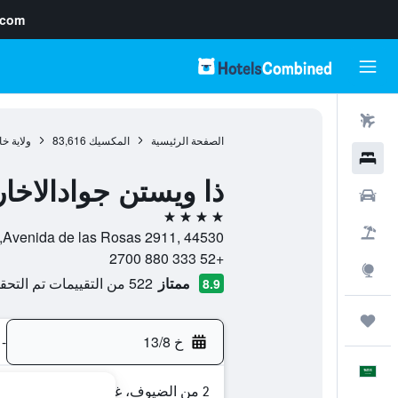
.com
رحلات طيران
الصفحة الرئيسية
المكسيك
83,616
ولاية خ
فنادق
ذا ويستن جوادالاخار
سيارات
4 نجوم
حزم العروض
Avenida de las Rosas 2911, 44530, غوادالاجارا (مكسيكو), ولاية خاليسكو, المكسيك
+52 333 880 2700
استكشاف
ممتاز
522 من التقييمات تم التحقق منها
8.9
رحلات
خ 13/8
-
العَرَبِيَّة
2 من الضيوف، غرفة واحدة