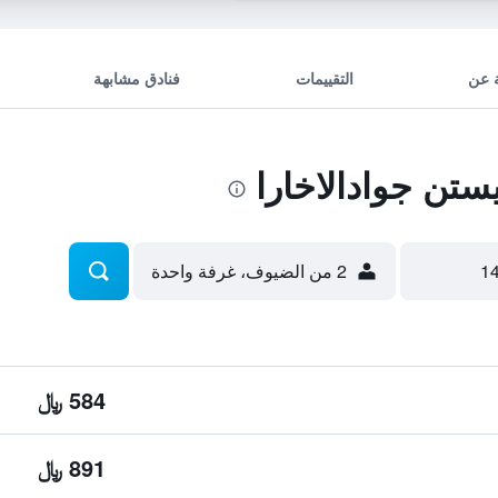
 عن
التقييمات
فنادق مشابهة
تن جوادالاخارا
2 من الضيوف، غرفة واحدة
584 ﷼
891 ﷼