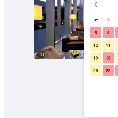
ج
س
5
4
12
11
1/58
المظهر الخارجي
19
18
26
25