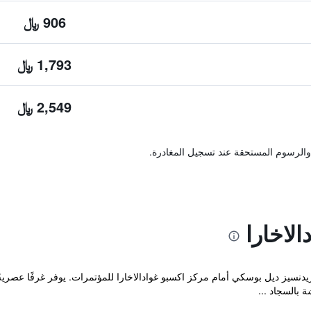
906 ﷼
1,793 ﷼
2,549 ﷼
والرسوم المستحقة عند تسجيل المغادرة.
لاخارا
The Westin Gu في حي ريزيدنسيز ديل بوسكي أمام مركز اكسبو غوادالاخارا للمؤتمرات. يوفر غر