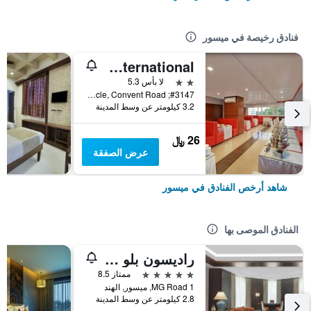
فنادق رخيصة في ميسور
Hotel M.B. International
2 نجمتين
لا بأس 5.3
#3147; Bangalore-Nilgiri Road, Near Five-Light Circle, Convent Road, ميسور, الهند
3.2 كيلومتر عن وسط المدينة
26 ﷼
عرض الصفقة
شاهد أرخص الفنادق في ميسور
الفنادق الموصى بها
راديسون بلو بلازا هوتل ميسور
5 نجوم
ممتاز 8.5
1 MG Road, ميسور, الهند
2.8 كيلومتر عن وسط المدينة