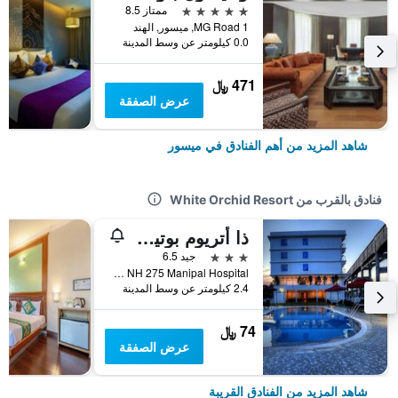
5 نجوم
ممتاز 8.5
1 MG Road, ميسور, الهند
0.0 كيلومتر عن وسط المدينة
471 ﷼
عرض الصفقة
شاهد المزيد من أهم الفنادق في ميسور
فنادق بالقرب من White Orchid Resort
ذا أتريوم بوتيك هوتل
3 نجوم
جيد 6.5
1A1 NH 275 Manipal Hospital, ميسور, الهند
2.4 كيلومتر عن وسط المدينة
74 ﷼
عرض الصفقة
شاهد المزيد من الفنادق القريبة