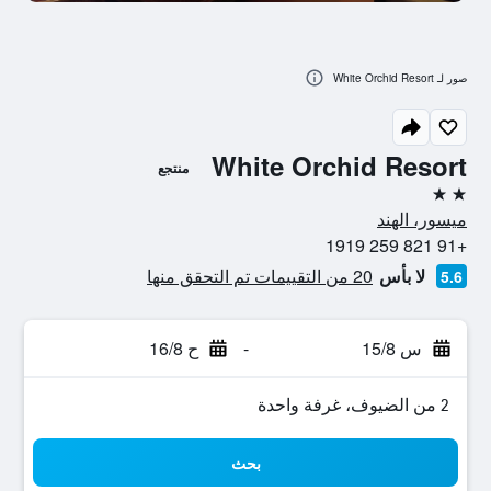
صور لـ White Orchid Resort
White Orchid Resort
منتجع
2 نجمتين
ميسور، الهند
+91 821 259 1919
لا بأس
20 من التقييمات تم التحقق منها
5.6
س 15/8
-
ح 16/8
2 من الضيوف، غرفة واحدة
بحث