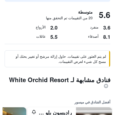
5.6
متوسطة
20 من التقييمات تم التحقق منها
2.0
3.6
منفرد
الأزواج
5.5
8.1
أصدقاء
عائلات
لم يتم العثور على تقييمات. حاول إزالة مرشح أو تغيير بحثك أو
مسح كل شيء لعرض التقييمات.
فنادق مشابهة لـ White Orchid Resort
أفضل الفنادق في ميسور
راديسون بلو بلازا هوتل ميسور