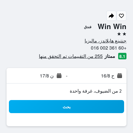
Win Win
فندق
2 نجمتين
جنتينغ هايلاندز، ماليزيا
+60 361 002 016
ممتاز
255 من التقييمات تم التحقق منها
8.1
ح 16/8
-
ن 17/8
2 من الضيوف، غرفة واحدة
بحث