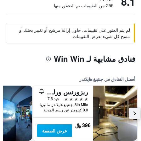
8.1
255 من التقييمات تم التحقق منها
لم يتم العثور على تقييمات. حاول إزالة مرشح أو تغيير بحثك أو
مسح كل شيء لعرض التقييمات.
فنادق مشابهة لـ Win Win
أفضل الفنادق في جنتينغ هايلاندز
ريزورتس ورلد جنتنج - هايلاندز هوتل
5 نجوم
جيد 7.5
8th Mile, جنتينغ هايلاندز, ماليزيا
0.0 كيلومتر عن وسط المدينة
396 ﷼
عرض الصفقة