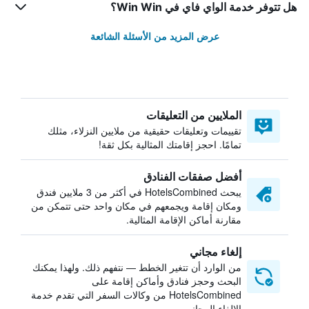
هل تتوفر خدمة الواي فاي في Win Win؟
عرض المزيد من الأسئلة الشائعة
الملايين من التعليقات
تقييمات وتعليقات حقيقية من ملايين النزلاء، مثلك
تمامًا. احجز إقامتك المثالية بكل ثقة!
أفضل صفقات الفنادق
يبحث HotelsCombined في أكثر من 3 ملايين فندق
ومكان إقامة ويجمعهم في مكان واحد حتى تتمكن من
مقارنة أماكن الإقامة المثالية.
إلغاء مجاني
من الوارد أن تتغير الخطط — نتفهم ذلك. ولهذا يمكنك
البحث وحجز فنادق وأماكن إقامة على
HotelsCombined من وكالات السفر التي تقدم خدمة
الإلغاء المجاني