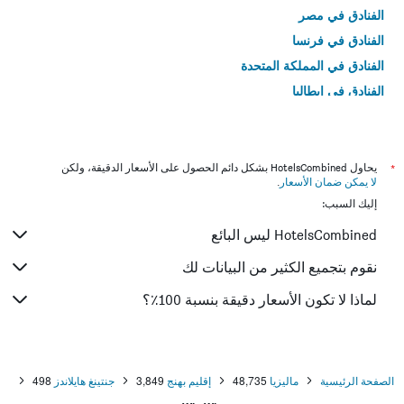
الفنادق في مصر
الفنادق في فرنسا
الفنادق في المملكة المتحدة
الفنادق في إيطاليا
الفنادق في تايلاند
*
يحاول HotelsCombined بشكل دائم الحصول على الأسعار الدقيقة، ولكن
لا يمكن ضمان الأسعار
.
إليك السبب:
HotelsCombined ليس البائع
نقوم بتجميع الكثير من البيانات لك
لماذا لا تكون الأسعار دقيقة بنسبة 100٪؟
الصفحة الرئيسية
ماليزيا
48,735
إقليم بهنج
3,849
جنتينغ هايلاندز
498