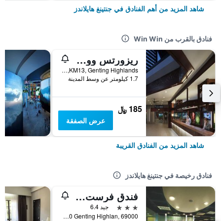
شاهد المزيد من أهم الفنادق في جنتينغ هايلاندز
فنادق بالقرب من Win Win
ريزورتس وورلد أوانا
KM13, Genting Highlands, جنتينغ هايلاندز, ماليزيا
1.7 كيلومتر عن وسط المدينة
185 ﷼
عرض الصفقة
شاهد المزيد من الفنادق القريبة
فنادق رخيصة في جنتينغ هايلاندز
فندق فرست ورلد - منتجعات ورلد جنتنج
3 نجوم
جيد 6.4
Genting Highlands, 69000 Genting Highlan, 69000, جنتينغ هايلاندز, ماليزيا