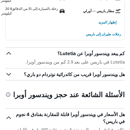
كيلومتر
رحلة بالسيارة إلى 31 من الدقائق
20.8
مطار باريس -- أورلي
كيلومتر
إظهار المزيد
رحلات طيران إلى باريس
كم يبعد ويندسور أوبرا عن Lutetia؟
Lutetia في باريس على بعد 2.9 كم من ويندسور أوبرا.
هل ويندسور أوبرا قريب من كاتدرائية نوتردام دو باري؟
الأسئلة الشائعة عند حجز ويندسور أوبرا
هل الأسعار في ويندسور أوبرا قابلة للمقارنة بفنادق 4 نجوم
في باريس؟
تكلف فنادق باريس المصنفة 4 نجوم عادة 937 ﷼ في الليلة ،