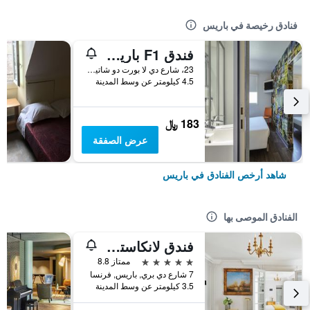
فنادق رخيصة في باريس
فندق F1 باريس بورت دو شاتيلون
23، شارع دي لا بورت دو شاتيلون, باريس, فرنسا
4.5 كيلومتر عن وسط المدينة
183 ﷼
عرض الصفقة
شاهد أرخص الفنادق في باريس
الفنادق الموصى بها
فندق لانكاستر باريس شانزليزيه
5 نجوم
ممتاز 8.8
7 شارع دي بري, باريس, فرنسا
3.5 كيلومتر عن وسط المدينة