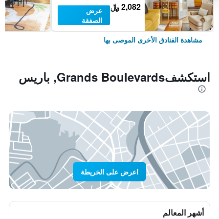
2,082 ﷼
عرض
الصفقة
مشاهدة الفنادق الأخرى الموصى بها
استكشفGrands Boulevards, باريس
اعرض على الخريطة
أشهر المعالم