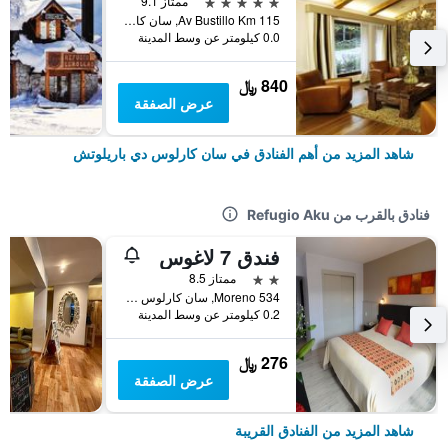
5 نجوم
ممتاز 9.1
Av Bustillo Km 115, سان كارلوس دي باريلوتش, محافظة ريو نيغرو, الأرجنتين
0.0 كيلومتر عن وسط المدينة
840 ﷼
عرض الصفقة
شاهد المزيد من أهم الفنادق في سان كارلوس دي باريلوتش
فنادق بالقرب من Refugio Aku
فندق 7 لاغوس
2 نجمتين
ممتاز 8.5
Moreno 534, سان كارلوس دي باريلوتش, محافظة ريو نيغرو, الأرجنتين
0.2 كيلومتر عن وسط المدينة
276 ﷼
عرض الصفقة
شاهد المزيد من الفنادق القريبة