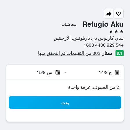
Refugio Aku
بيت شباب
3 نجوم
سان كارلوس دي باريلوتش، الأرجنتين
+54 929 4430 1608
ممتاز
302 من التقييمات تم التحقق منها
8.1
ج 14/8
-
س 15/8
2 من الضيوف، غرفة واحدة
بحث