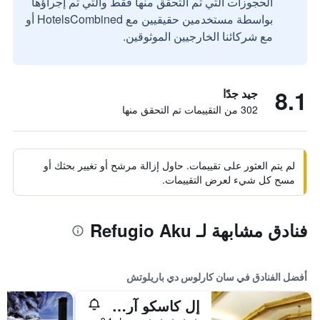
الحجوزات التي تم التحقق منها فقط والتي تم إجراؤها
بواسطة مستخدمين حقيقيين مع HotelsCombined أو
مع شركائنا الخارجيين الموثوقين.
8.1
جيد جدًا
302 من التقييمات تم التحقق منها
لم يتم العثور على تقييمات. حاول إزالة مرشح أو تغيير بحثك أو
مسح كل شيء لعرض التقييمات.
فنادق مشابهة لـ Refugio Aku
أفضل الفنادق في سان كارلوس دي باريلوتش
إل كاسكو آرت هوتل