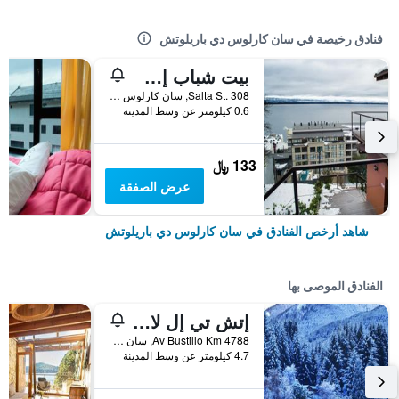
فنادق رخيصة في سان كارلوس دي باريلوتش
بيت شباب إن باريلوتشي
Salta St. 308, سان كارلوس دي باريلوتش, محافظة ريو نيغرو, الأرجنتين
0.6 كيلومتر عن وسط المدينة
133 ﷼
عرض الصفقة
شاهد أرخص الفنادق في سان كارلوس دي باريلوتش
الفنادق الموصى بها
إتش تي إل لا مالينكا
Av Bustillo Km 4788, سان كارلوس دي باريلوتش, محافظة ريو نيغرو, الأرجنتين
4.7 كيلومتر عن وسط المدينة