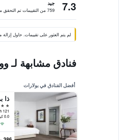
7.3
جيد
759 من التقييمات تم التحقق منها
لم يتم العثور على تقييمات. حاول إزال
فنادق مشابهة لـ وو
أفضل الفنادق في بولارات
ذا ب
5 نجوم
121 Lydiard Street North, بولارات, VIC, أستراليا
0.0 كيلومتر عن وسط المدينة
386 ﷼