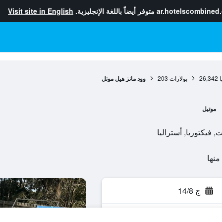
ar.hotelscombined
متوفر أيضاً باللغة الإنجليزية.
Visit site in English
ا
26,342
بولارات
203
وود مانز هيل موتل
موتيل
ج 14/8