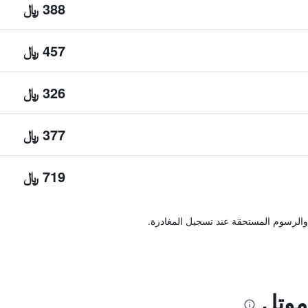
388 ﷼
457 ﷼
326 ﷼
377 ﷼
719 ﷼
والرسوم المستحقة عند تسجيل المغادرة.
موتل