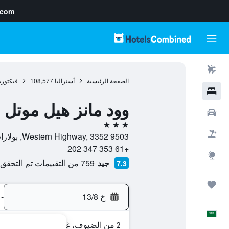
.com
رحلات طيران
الصفحة الرئيسية
أستراليا
108,577
فيكتوري
فنادق
وود مانز هيل موتل
سيارات
3 نجوم
حزم العروض
9503 Western Highway, 3352, بولارات, فيكتوريا, أستراليا
+61 353 347 202
استكشاف
جيد
759 من التقييمات تم التحقق منها
7.3
رحلات
خ 13/8
-
العَرَبِيَّة
2 من الضيوف، غرفة واحدة