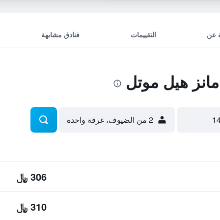
 عن
التقييمات
فنادق مشابهة
انز هيل موتل
2 من الضيوف، غرفة واحدة
306 ﷼
310 ﷼