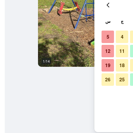
ج
س
5
4
12
11
1/14
آخر
19
18
26
25