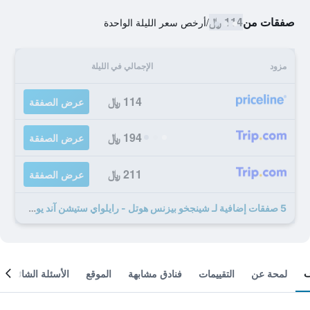
صفقات من
114 ﷼
/
أرخص سعر الليلة الواحدة
مزود
الإجمالي في الليلة
114 ﷼
عرض الصفقة
194 ﷼
عرض الصفقة
211 ﷼
عرض الصفقة
5 صفقات إضافية لـ شينجخو بيزنس هوتل - رايلواي ستيشن آند يوشيو بارك برانش
لمحة عن
التقييمات
فنادق مشابهة
الموقع
الأسئلة الشائعة