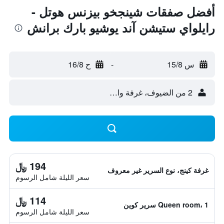
أفضل صفقات شينجخو بيزنس هوتل -
رايلواي ستيشن آند يوشيو بارك برانش
س 15/8
-
ح 16/8
2 من الضيوف، غرفة واحدة
194 ﷼
غرفة كينج، نوع السرير غير معروف
سعر الليلة شامل الرسوم
114 ﷼
Queen room، 1 سرير كوين
سعر الليلة شامل الرسوم