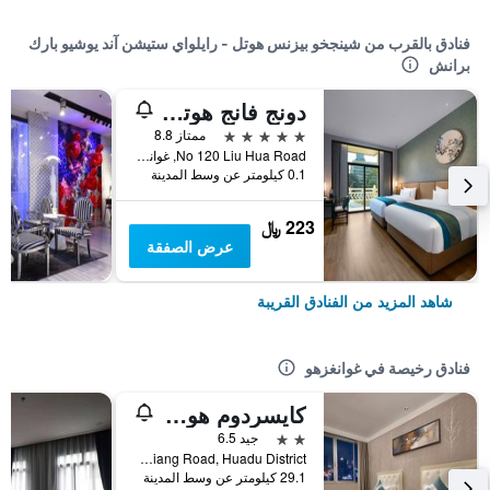
فنادق بالقرب من شينجخو بيزنس هوتل - رايلواي ستيشن آند يوشيو بارك
برانش
دونج فانج هوتل غوانجتشو
5 نجوم
ممتاز 8.8
No 120 Liu Hua Road, غوانغزهو, الصين
0.1 كيلومتر عن وسط المدينة
223 ﷼
عرض الصفقة
شاهد المزيد من الفنادق القريبة
فنادق رخيصة في غوانغزهو
كايسردوم هوتل أيربورت برانش
2 نجمتين
جيد 6.5
No. 2 Shunxiang Road, Huadu District, غوانغزهو, الصين
29.1 كيلومتر عن وسط المدينة