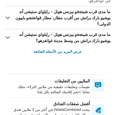
في غوانغزهو.
ما مدى قرب شينجخو بيزنس هوتل - رايلواي ستيشن آند
يوشيو بارك برانش من أقرب مطار، مطار قوانغتشو باييون
الدولى؟
ما مدى قرب شينجخو بيزنس هوتل - رايلواي ستيشن آند
يوشيو بارك برانش من وسط مدينة غوانغزهو؟
عرض المزيد من الأسئلة الشائعة
الملايين من التعليقات
تقييمات وتعليقات حقيقية من ملايين النزلاء، مثلك
تمامًا. احجز إقامتك المثالية بكل ثقة!
أفضل صفقات الفنادق
يبحث HotelsCombined في أكثر من 3 ملايين فندق
ومكان إقامة ويجمعهم في مكان واحد حتى تتمكن من