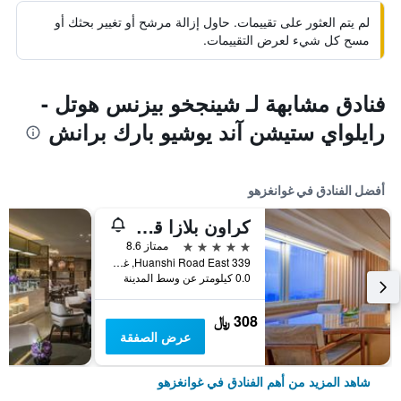
لم يتم العثور على تقييمات. حاول إزالة مرشح أو تغيير بحثك أو
مسح كل شيء لعرض التقييمات.
فنادق مشابهة لـ شينجخو بيزنس هوتل -
رايلواي ستيشن آند يوشيو بارك برانش
أفضل الفنادق في غوانغزهو
كراون بلازا قوانغتشو سيتي سنتر، أحد الفنادق من مجموعة فنادق إنتركونتيننتال - سكاي لاين 63 بار للاستمتاع بإطلالة على مدينة قوانغتشو
5 نجوم
ممتاز 8.6
339 Huanshi Road East, غوانغزهو, الصين
0.0 كيلومتر عن وسط المدينة
308 ﷼
عرض الصفقة
شاهد المزيد من أهم الفنادق في غوانغزهو