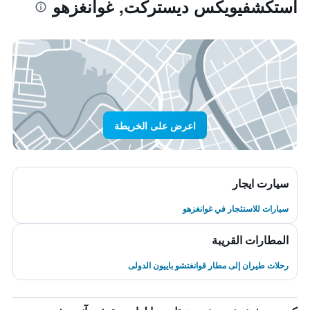
استكشفيويكس ديستركت, غوانغزهو
اعرض على الخريطة
سيارت ايجار
سيارات للاستئجار في غوانغزهو
المطارات القريبة
رحلات طيران إلى مطار قوانغتشو باييون الدولى