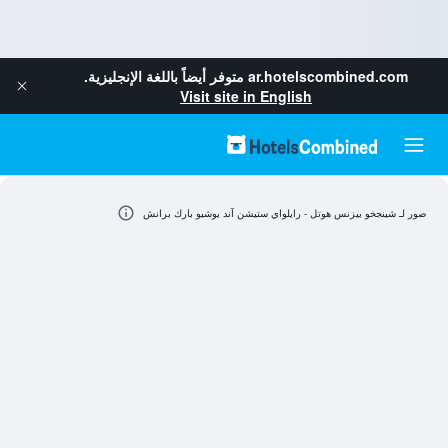
ar.hotelscombined.com
متوفر أيضاً باللغة الإنجليزية.
Visit site in English
صور لـ شينجخو بيزنس هوتل - رايلواي ستيشن آند يوشيو بارك برانش