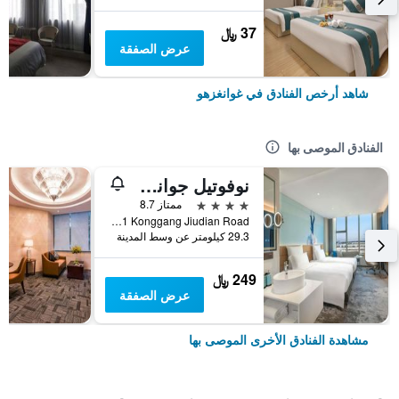
37 ﷼
عرض الصفقة
شاهد أرخص الفنادق في غوانغزهو
الفنادق الموصى بها
نوفوتيل جوانجشو بايون أيربورت
4 نجوم
ممتاز 8.7
No 1 Konggang Jiudian Road, غوانغزهو, الصين
29.3 كيلومتر عن وسط المدينة
249 ﷼
عرض الصفقة
مشاهدة الفنادق الأخرى الموصى بها