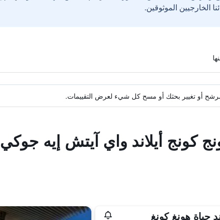
ة مرشح أو تغيير بحثك أو مسح كل شيء لعرض التقييمات.
ونج كونج أيلاند واي آيتش إيه جوك
د حياة هونغ كونغ