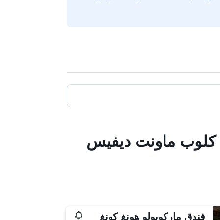
ي كلوب ماونت ديفيس
فندق ماركوبولو هونغ كونغ