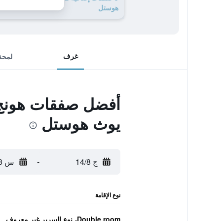
هوستل
غرف
لمحة
أفضل صفقات هونج ك
يوث هوستل
ج 14/8
-
س 15/8
نوع الإقامة
Double room، نوع السرير غير معروف