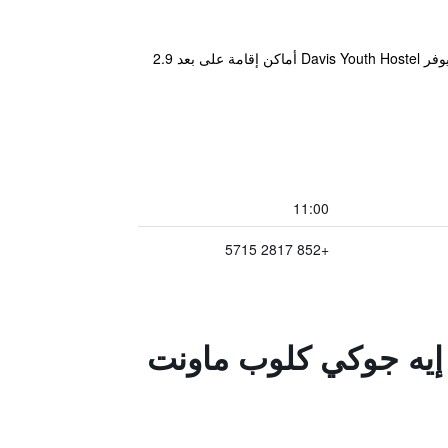
يوفر Jockey Club Mt إطلالات على مرفأ فيكتوريا وجسر Tsing Ma مع تراس مراقبة مطل على البحر بزاوية 270 درجة. يوفر Davis Youth Hostel أماكن إقامة على بعد 2.9
11:00
+852 2817 5715
ش إيه جوكي كلوب ماونت