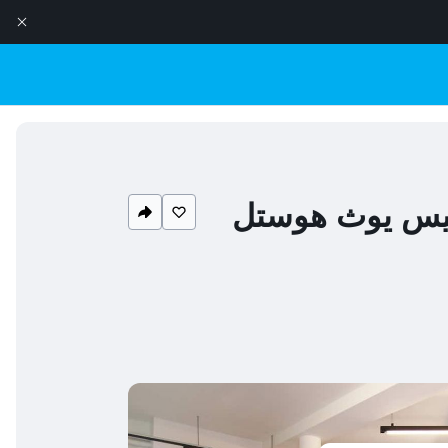
يفيس يوث هوستل