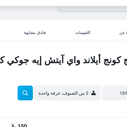
 عن
التقييمات
فنادق مشابهة
ونج أيلاند واي آيتش إيه جوكي 
2 من الضيوف، غرفة واحدة
150 ﷼