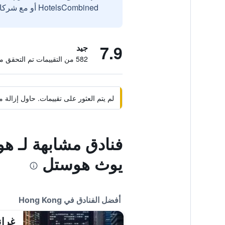
HotelsCombined أو مع شركائنا الخارجيين الموثوقين.
7.9
جيد
582 من التقييمات تم التحقق منها
لم يتم العثور على تقييمات. حاول إزال
فنادق مشابهة لـ ه
يوث هوستل
أفضل الفنادق في Hong Kong
غران