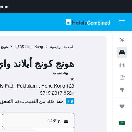
.com
رحلات طيران
الصفحة الرئيسية
Hong Kong
1,535
هونج 
فنادق
هونج كونج أيلاند 
سيارات
بيت شباب
حزم العروض
نجمة واحدة
123 Mount Davis Path, Pokfulam, , Hong Kong, هونغ كونغ
استكشاف
+852 2817 5715
جيد
582 من التقييمات تم التحقق منها
7.9
رحلات
ج 14/8
-
العَرَبِيَّة