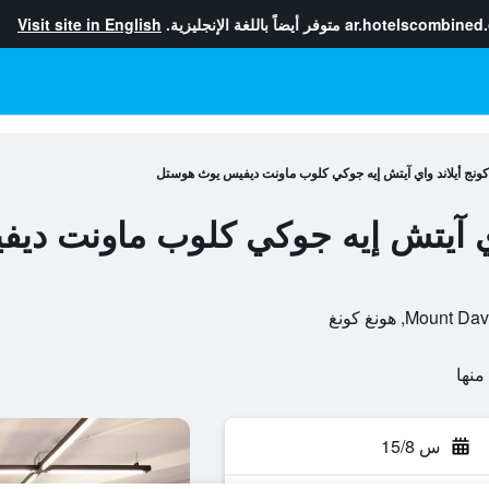
ar.hotelscombined
متوفر أيضاً باللغة الإنجليزية.
Visit site in English
كونج أيلاند واي آيتش إيه جوكي كلوب ماونت ديفيس يوث هوستل
واي آيتش إيه جوكي كلوب ماونت د
س 15/8