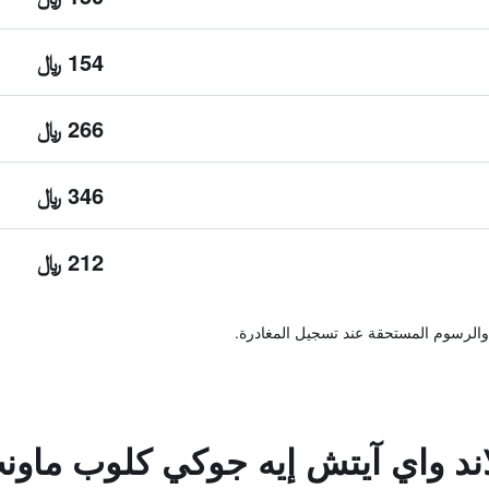
154 ﷼
266 ﷼
346 ﷼
212 ﷼
والرسوم المستحقة عند تسجيل المغادرة.
اند واي آيتش إيه جوكي كلوب ما