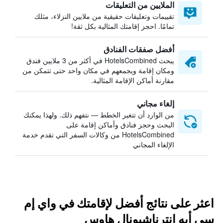
الملايين من التعليقات
تقييمات وتعليقات حقيقية من ملايين النزلاء، مثلك
تمامًا. احجز إقامتك المثالية بكل ثقة!
أفضل صفقات الفنادق
يبحث HotelsCombined في أكثر من 3 ملايين فندق
ومكان إقامة ويجمعهم في مكان واحد حتى تتمكن من
مقارنة أماكن الإقامة المثالية.
إلغاء مجاني
من الوارد أن تتغير الخطط — نتفهم ذلك. ولهذا يمكنك
البحث وحجز فنادق وأماكن إقامة على
HotelsCombined من وكالات السفر التي تقدم خدمة
الإلغاء المجاني
اعثر على نتائج أفضل لإقامتك في واي إم
سي أيه إنترناشيونال هاوس