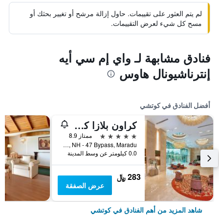
لم يتم العثور على تقييمات. حاول إزالة مرشح أو تغيير بحثك أو
مسح كل شيء لعرض التقييمات.
فنادق مشابهة لـ واي إم سي أيه
إنترناشيونال هاوس
أفضل الفنادق في كوتشي
كراون بلازا كوتشي
5 نجوم
ممتاز 8.9
XI/641 A Kundanoor Junction, NH - 47 Bypass, Maradu, كوتشي, الهند
0.0 كيلومتر عن وسط المدينة
283 ﷼
عرض الصفقة
شاهد المزيد من أهم الفنادق في كوتشي