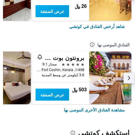
26 ﷼
عرض الصفقة
شاهد أرخص الفنادق في كوتشي
الفنادق الموصى بها
برونتون بوت يارد - سي جي آيتش إيرث
5 نجوم
ممتاز 9.1
1/498, Calvetty Road, Fort Cochin, Kerala, كوتشي, الهند
3.6 كيلومتر عن وسط المدينة
503 ﷼
عرض الصفقة
مشاهدة الفنادق الأخرى الموصى بها
استكشف كوتشي