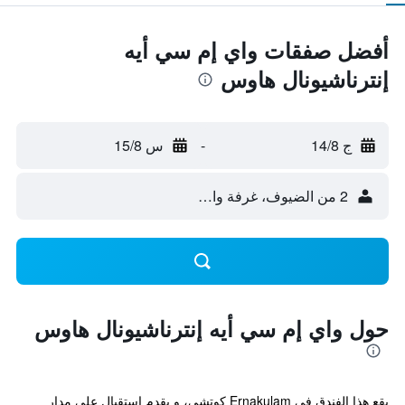
أفضل صفقات واي إم سي أيه
إنترناشيونال هاوس
ج 14/8
-
س 15/8
2 من الضيوف، غرفة واحدة
حول واي إم سي أيه إنترناشيونال هاوس
يقع هذا الفندق في Ernakulam كوتشي، و يقدم استقبال على مدار