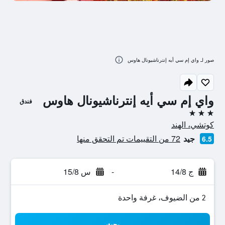
صور لـ واي إم سي أيه إنترناشيونال هاوس
واي إم سي أيه إنترناشيونال هاوس
فندق
3 نجوم
كوتشي، الهند
جيد
72 من التقييمات تم التحقق منها
6.5
ج 14/8
-
س 15/8
2 من الضيوف، غرفة واحدة
بحث