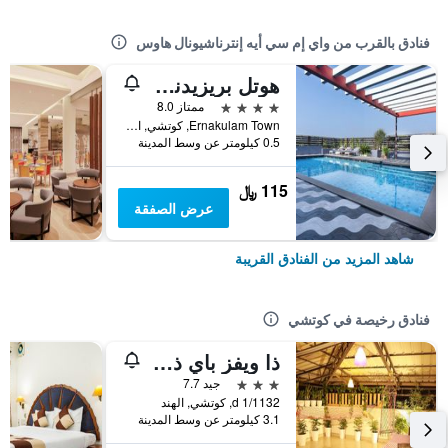
فنادق بالقرب من واي إم سي أيه إنترناشيونال هاوس
هوتل بريزيدنسي
4 نجوم
ممتاز 8.0
Ernakulam Town, كوتشي, الهند
0.5 كيلومتر عن وسط المدينة
115 ﷼
عرض الصفقة
شاهد المزيد من الفنادق القريبة
فنادق رخيصة في كوتشي
ذا ويفز باي ذا بيتش إن
3 نجوم
جيد 7.7
1/1132 d, كوتشي, الهند
3.1 كيلومتر عن وسط المدينة