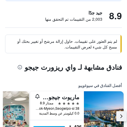
8.9
جيد جدًا
2,003 من التقييمات تم التحقق منها
لم يتم العثور على تقييمات. حاول إزالة مرشح أو تغيير بحثك أو
مسح كل شيء لعرض التقييمات.
فنادق مشابهة لـ واي ريزورت جيجو
أفضل الفنادق في سيوغويبو
ماريوت جيجو شنوا وورلد هوتلز آند ريزورتس
5 نجوم
ممتاز 8.9
38 Sinhwayeoksa-ro 304Beon-Gil, Andeok-Myeon,Seogwipo-si, سيوغويبو, كوريا الجنوبية
0.0 كيلومتر عن وسط المدينة
426 ﷼