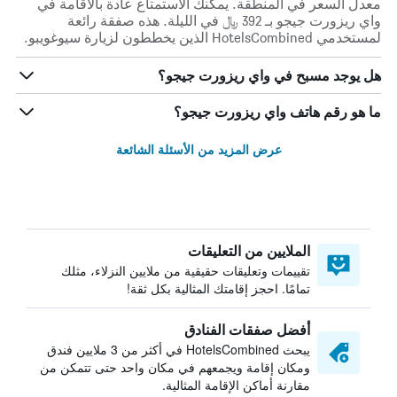
معدل السعر في المنطقة. يمكنك الاستمتاع عادة بالاقامة في
واي ريزورت جيجو بـ 392 ﷼ في الليلة. هذه صفقة رائعة
لمستخدمي HotelsCombined الذين يخططون لزيارة سيوغويبو.
هل يوجد مسبح في واي ريزورت جيجو؟
ما هو رقم هاتف واي ريزورت جيجو؟
عرض المزيد من الأسئلة الشائعة
الملايين من التعليقات
تقييمات وتعليقات حقيقية من ملايين النزلاء، مثلك
تمامًا. احجز إقامتك المثالية بكل ثقة!
أفضل صفقات الفنادق
يبحث HotelsCombined في أكثر من 3 ملايين فندق
ومكان إقامة ويجمعهم في مكان واحد حتى تتمكن من
مقارنة أماكن الإقامة المثالية.