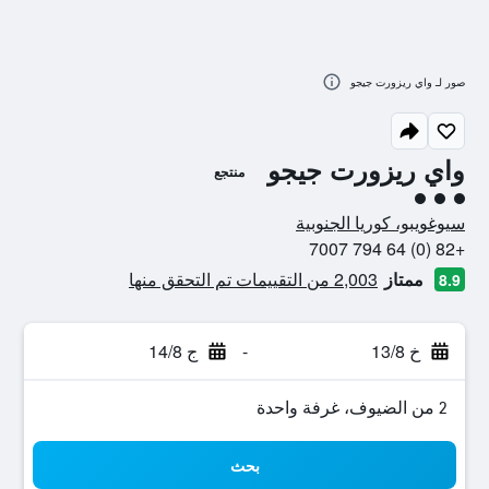
صور لـ واي ريزورت جيجو
واي ريزورت جيجو
منتجع
تقييم فئة 3
سيوغويبو، كوريا الجنوبية
+82 (0) 64 794 7007
ممتاز
2,003 من التقييمات تم التحقق منها
8.9
خ 13/8
-
ج 14/8
2 من الضيوف، غرفة واحدة
بحث