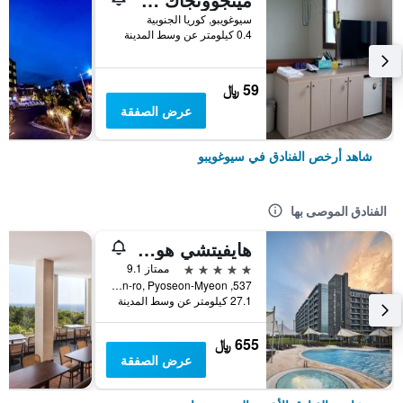
سيوغويبو, كوريا الجنوبية
0.4 كيلومتر عن وسط المدينة
59 ﷼
عرض الصفقة
شاهد أرخص الفنادق في سيوغويبو
الفنادق الموصى بها
هايفيتشي هوتل آند ريزورت جيجو
5 نجوم
ممتاز 9.1
537, Minsokhaean-ro, Pyoseon-Myeon, سيوغويبو, كوريا الجنوبية
27.1 كيلومتر عن وسط المدينة
655 ﷼
عرض الصفقة