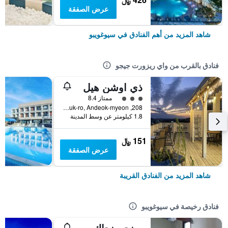
عرض الصفقة
شاهد المزيد من أهم الفنادق في سيوغويبو
فنادق بالقرب من واي ريزورت جيجو
ذي اوشن هيل
تقييم فئة 3
ممتاز 8.4
208, Sagyebuk-ro, Andeok-myeon, سيوغويبو, كوريا الجنوبية
1.8 كيلومتر عن وسط المدينة
151 ﷼
عرض الصفقة
شاهد المزيد من الفنادق القريبة
فنادق رخيصة في سيوغويبو
مينجوونجاك جيستهاوس