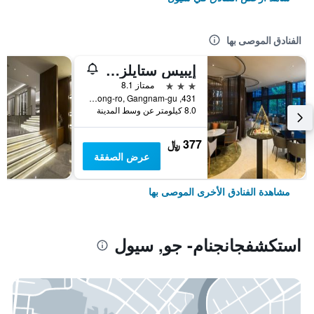
الفنادق الموصى بها
إيبيس ستايلز أمباسادور سيول غانغنام
3 نجوم
ممتاز 8.1
431, Samseong-ro, Gangnam-gu, سيول, كوريا الجنوبية
8.0 كيلومتر عن وسط المدينة
377 ﷼
عرض الصفقة
مشاهدة الفنادق الأخرى الموصى بها
استكشفجانجنام- جو, سيول