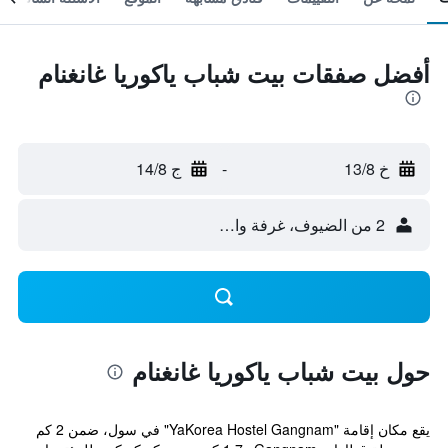
أفضل صفقات بيت شباب ياكوريا غانغنام
خ 13/8
-
ج 14/8
2 من الضيوف، غرفة واحدة
حول بيت شباب ياكوريا غانغنام
يقع مكان إقامة "YaKorea Hostel Gangnam" في سول، ضمن 2 كم