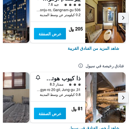
تقييم فئة 4
جيد 7.6
506 Eonju-ro, Gangnam-gu, سيول, كوريا الجنوبية
0.2 كيلومتر عن وسط المدينة
205 ﷼
عرض الصفقة
شاهد المزيد من الفنادق القريبة
فنادق رخيصة في سيول
ذا كيوب هوتل - دار ضيافة
تقييم فئة 3
ممتاز 8.3
31, Toegye-ro 20-gil, Jung-gu, سيول, كوريا الجنوبية
0.8 كيلومتر عن وسط المدينة
81 ﷼
عرض الصفقة
شاهد أرخص الفنادق في سيول