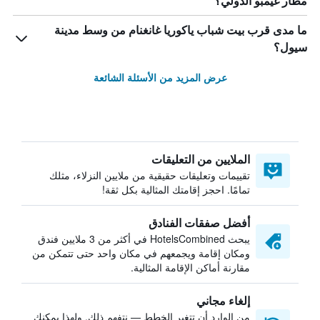
مطار غيمبو الدولي؟
ما مدى قرب بيت شباب ياكوريا غانغنام من وسط مدينة
سيول؟
عرض المزيد من الأسئلة الشائعة
الملايين من التعليقات
تقييمات وتعليقات حقيقية من ملايين النزلاء، مثلك
تمامًا. احجز إقامتك المثالية بكل ثقة!
أفضل صفقات الفنادق
يبحث HotelsCombined في أكثر من 3 ملايين فندق
ومكان إقامة ويجمعهم في مكان واحد حتى تتمكن من
مقارنة أماكن الإقامة المثالية.
إلغاء مجاني
من الوارد أن تتغير الخطط — نتفهم ذلك. ولهذا يمكنك