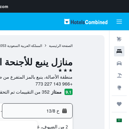
.com
رحلات طيران
الصفحة الرئيسية
المملكة العربية السعودية
,053
فنادق
منازل ينبع للأجنحة ا
سيارات
3 نجوم
حزم العروض
منطقة الأصالة، ينبع بالمز المتفرع من طريق علي بن أبي طالب, 21477, ينبع, م
+966 143 227 773
استكشاف
ممتاز
352 من التقييمات تم التحقق منها
9.1
رحلات
خ 13/8
-
العَرَبِيَّة
2 من الضيوف، غرفة واحدة