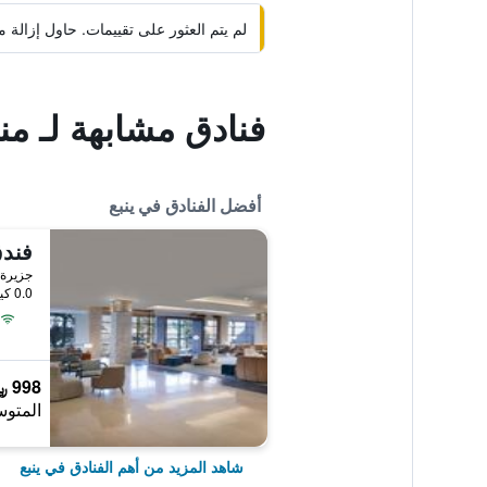
لم يتم العثور على تقييمات. حاول إزال
فنادق مشابهة لـ منا
أفضل الفنادق في ينبع
جزيرة 
0.0 كيلومتر عن وسط المدينة
998 ﷼
المتوس
شاهد المزيد من أهم الفنادق في ينبع