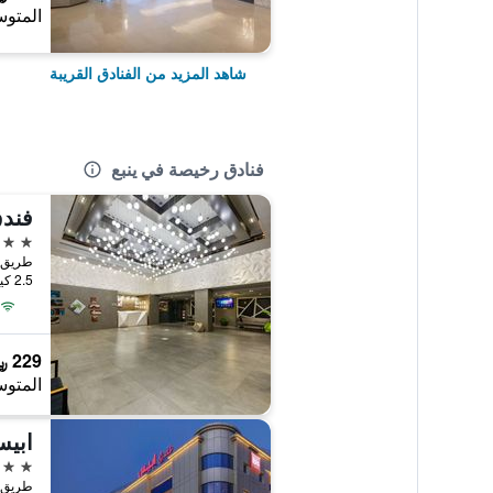
المتوس
شاهد المزيد من الفنادق القريبة
فنادق رخيصة في ينبع
فندق
3 نجوم
طريق ا
2.5 كيلومتر عن وسط المدينة
229 ﷼
المتوس
ابيس
3 نجوم
طريق ا