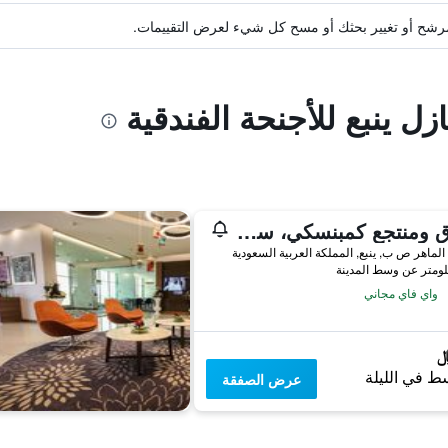
ة مرشح أو تغيير بحثك أو مسح كل شيء لعرض التقييمات.
زل ينبع للأجنحة الفندقية
فندق ومنتجع كمبنسكي، سارية ينبع
الماهر ص ب, ينبع, المملكة العربية السعودية
واي فاي مجاني
ط في الليلة
عرض الصفقة