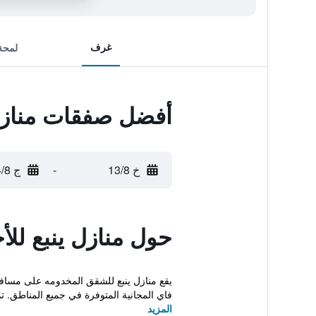
غرف
لمحة
أفضل صفقات منازل ي
خ 13/8
-
ج 14/8
حول منازل ينبع للأج
فاي المجانية المتوفرة في جميع المناطق. تم
المزيد