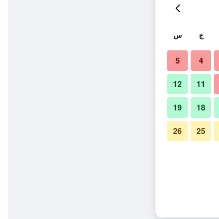
ج
س
5
4
12
11
19
18
26
25