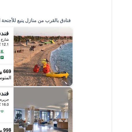
فنادق بالقرب من منازل ينبع للأجنحة ا
شارع ع
12.1 كيلومتر عن وسط المدينة
669 ﷼
المتوس
جزيرة 
16.0 كيلومتر عن وسط المدينة
998 ﷼