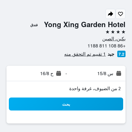
Yong Xing Garden Hotel
فندق
4 نجوم
بكين، الصين
+86 108 811 1188
جيد
1 تقييم تم التحقق منه
7.2
س 15/8
-
ح 16/8
2 من الضيوف، غرفة واحدة
بحث