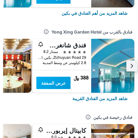
شاهد المزيد من أهم الفنادق في بكين
فنادق بالقرب من Yong Xing Garden Hotel
فندق شانغري-لا بكين
5 نجوم
ممتاز 8.2
29 Zizhuyuan Road, بكين, الصين
2.8 كيلومتر عن وسط المدينة
388 ﷼
عرض الصفقة
شاهد المزيد من الفنادق القريبة
فنادق رخيصة في بكين
كابيتال إيربورت إنترناشونال هوتل
4 نجوم
جيد 6.0