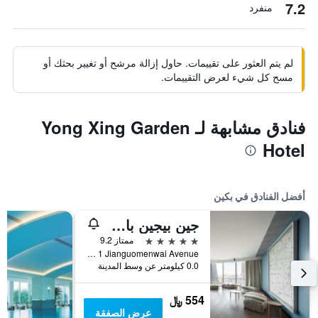
7.2
منفرد
لم يتم العثور على تقييمات. حاول إزالة مرشح أو تغيير بحثك أو
مسح كل شيء لعرض التقييمات.
فنادق مشابهة لـ Yong Xing Garden
Hotel
أفضل الفنادق في بكين
جين بيجين باي شانغريلا
5 نجوم
ممتاز 9.2
No 1 Jianguomenwai Avenue, بكين, الصين
0.0 كيلومتر عن وسط المدينة
554 ﷼
عرض الصفقة