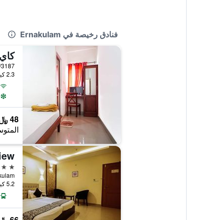
فنادق رخيصة في Ernakulam
كاي
2.3 كيلومتر عن وسط المدينة
48 ﷼
المتوس
View
3 نجوم
5.2 كيلومتر عن وسط المدينة
66 ﷼