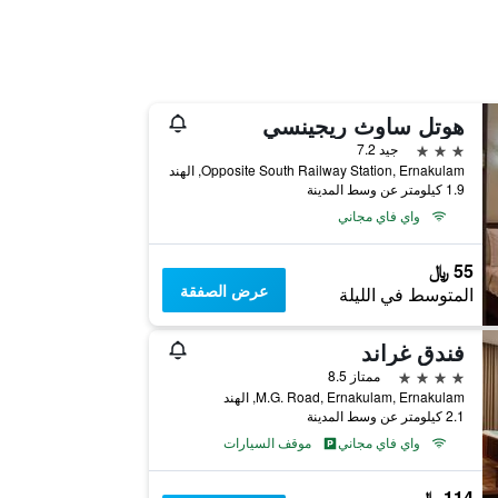
هوتل ساوث ريجينسي
3 نجوم
جيد 7.2
Opposite South Railway Station, Ernakulam, الهند
1.9 كيلومتر عن وسط المدينة
واي فاي مجاني
55 ﷼
عرض الصفقة
المتوسط في الليلة
فندق غراند
4 نجوم
ممتاز 8.5
M.G. Road, Ernakulam, Ernakulam, الهند
2.1 كيلومتر عن وسط المدينة
واي فاي مجاني
موقف السيارات
114 ﷼