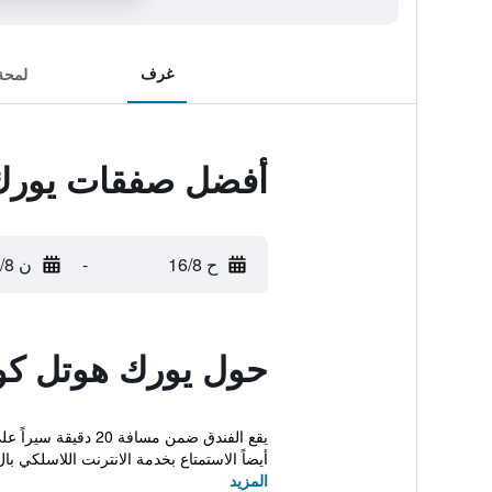
غرف
لمحة
أفضل صفقات يورك
ح 16/8
-
ن 17/8
حول يورك هوتل ك
أيضاً الاستمتاع بخدمة الانترنت اللاسلكي بال
المزيد