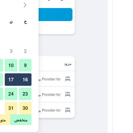
بح
ح
ن
3
2
مزود
10
9
17
16
Provider for يورك هوتل كوتشي
24
23
Provider for يورك هوتل كوتشي
31
30
Provider for يورك هوتل كوتشي
منخفض
متو