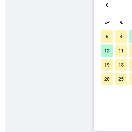
ج
س
5
4
12
11
19
18
26
25