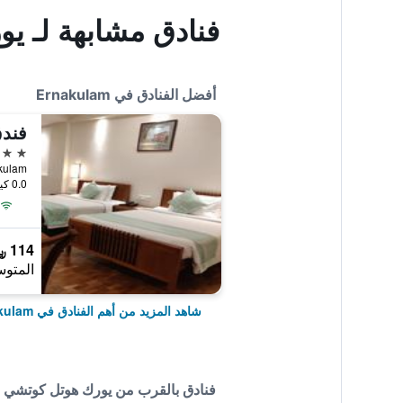
فنادق مشابهة لـ ي
أفضل الفنادق في Ernakulam
فندق
4 نجوم
akulam
0.0 كيلومتر عن وسط المدينة
114 ﷼
المتوس
شاهد المزيد من أهم الفنادق في Ernakulam
فنادق بالقرب من يورك هوتل كوتشي