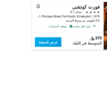
فورت كوتشي
4 نجوم
ممتاز 9.1
1/373, Princess Street, Fort Kochi, Ernakulam, الهند
5.0 كيلومتر عن وسط المدينة
واي فاي مجاني
موقف السيارات
373 ﷼
عرض الصفقة
المتوسط في الليلة