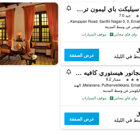
كيز سيليكت باي ليمون تري هوتلز، كوتشي
جيد 7.0
Pandit Karuppan Road, Santhi Nagar 0, 0, Ernakulam, الهند
واي فاي مجاني
موقف السيارات
عرض الصفقة
ط في الليلة
كرانجانور هيستوري كافيه ريفر سايد شاتو
ممتاز 9.2
Malavana, Puthenvelikkara, Ern, الهند
واي فاي مجاني
موقف السيارات
عرض الصفقة
ط في الليلة