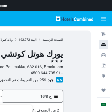
.com
رحلات طيران
الصفحة الرئيسية
الهند
192,272
ولاية كيرلا
فنادق
يورك هوتل كوتشي
سيارات
3 نجوم
حزم العروض
tal,M.G Road,Pallimukku, 682 016, Ernakulam
+91 735 644 4500
استكشاف
جيد
259 من التقييمات تم التحقق منها
6.5
رحلات
ح 16/8
-
العَرَبِيَّة
2 من الضيوف، غرفة واحدة