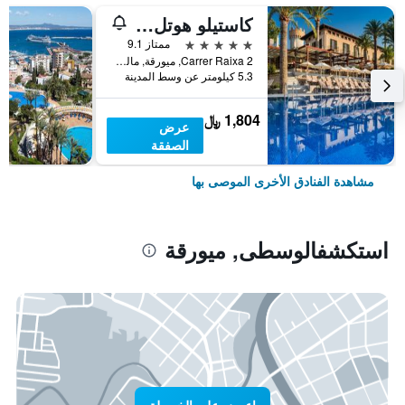
كاستيلو هوتل سون فيدا، إيه لاكشري كوليكشن هوتل، مالوركا
5 نجوم
ممتاز 9.1
Carrer Raixa 2, ميورقة, مالوركا, أسبانيا
5.3 كيلومتر عن وسط المدينة
1,804 ﷼
عرض
الصفقة
مشاهدة الفنادق الأخرى الموصى بها
استكشفالوسطى, ميورقة