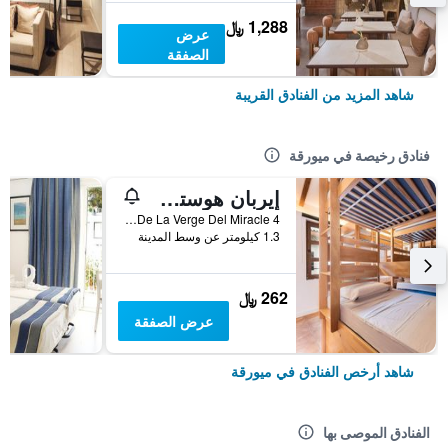
1,288 ﷼
عرض
الصفقة
شاهد المزيد من الفنادق القريبة
فنادق رخيصة في ميورقة
إيربان هوستل بالما ألبيرجيو جوفينيل
Placa De La Verge Del Miracle 4, ميورقة, مالوركا, أسبانيا
1.3 كيلومتر عن وسط المدينة
262 ﷼
عرض الصفقة
شاهد أرخص الفنادق في ميورقة
الفنادق الموصى بها