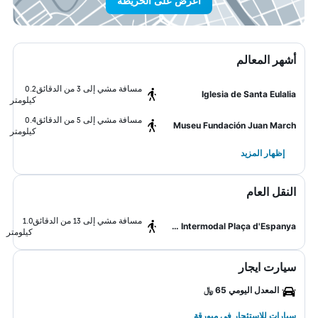
اعرض على الخريطة
أشهر المعالم
مسافة مشي إلى 3 من الدقائق
0.2
Iglesia de Santa Eulalia
كيلومتر
مسافة مشي إلى 5 من الدقائق
0.4
Museu Fundación Juan March
كيلومتر
إظهار المزيد
النقل العام
مسافة مشي إلى 13 من الدقائق
1.0
Estació Intermodal Plaça d'Espanya
كيلومتر
سيارت ايجار
المعدل اليومي 65 ﷼
سيارات للاستئجار في ميورقة