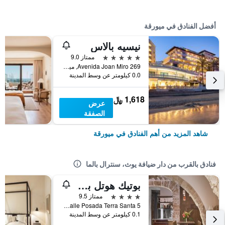
أفضل الفنادق في ميورقة
نيسيه بالاس
5 نجوم
ممتاز 9.0
Avenida Joan Miro 269, ميورقة, مالوركا, أسبانيا
0.0 كيلومتر عن وسط المدينة
1,618 ﷼
عرض
الصفقة
شاهد المزيد من أهم الفنادق في ميورقة
فنادق بالقرب من دار ضيافة يوث، سنترال بالما
بوتيك هوتل بوسادا تيرا سانتا
4 نجوم
ممتاز 9.5
Calle Posada Terra Santa 5, ميورقة, مالوركا, أسبانيا
0.1 كيلومتر عن وسط المدينة