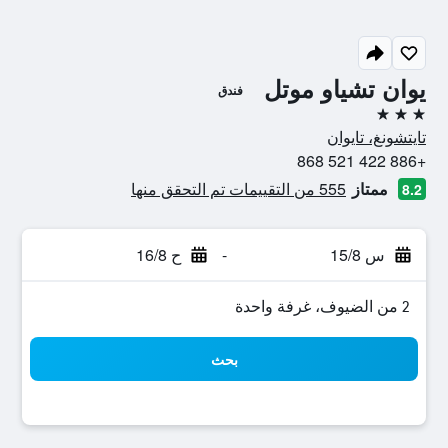
يوان تشياو موتل
فندق
3 نجوم
تايتشونغ، تايوان
+886 422 521 868
ممتاز
555 من التقييمات تم التحقق منها
8.2
س 15/8
-
ح 16/8
2 من الضيوف، غرفة واحدة
بحث