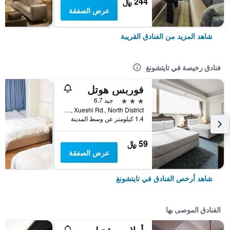
244 ﷼
عرض الصفقة
شاهد المزيد من الفنادق القريبة
فنادق رخيصة في تايتشونغ
فوربس هوتل
3 نجوم
جيد 6.7
No.181, Xueshi Rd., North District, تايتشونغ, تايوان
1.4 كيلومتر عن وسط المدينة
59 ﷼
عرض الصفقة
شاهد أرخص الفنادق في تايتشونغ
الفنادق الموصى بها