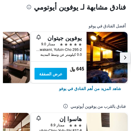
فنادق مشابهة لـ يوفوين أيوتومي
أفضل الفنادق في يوفو
يوفوين جيتوان
5 نجوم
ممتاز 9.0
295-2 Kawakami, Yufuin-Cho, يوفو, اليابان
0.0 كيلومتر عن وسط المدينة
645 ﷼
عرض الصفقة
شاهد المزيد من أهم الفنادق في يوفو
فنادق بالقرب من يوفوين أيوتومي
هاسوا إن
3 نجوم
ممتاز 8.9
837-8 Kawaminami,Yufuin-Chou,Yufu-Shi, يوفو, اليابان