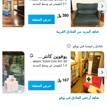
0.1 كيلومتر عن وسط المدينة
380 ﷼
عرض الصفقة
شاهد المزيد من الفنادق القريبة
فنادق رخيصة في يوفو
يوفوين كانتري رود يوث هوستل
441-29 Kawakami, Yufuin-Cho, يوفو, اليابان
1.4 كيلومتر عن وسط المدينة
167 ﷼
عرض الصفقة
شاهد أرخص الفنادق في يوفو