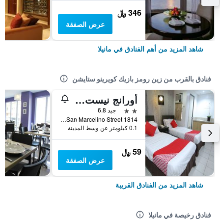
346 ﷼
عرض الصفقة
شاهد المزيد من أهم الفنادق في مانيلا
فنادق بالقرب من زين رومز بازيك كويرينو ستايشن
أورانج نيست هوتل
2 نجمتين
جيد 6.8
1814 San Marcelino Street, مانيلا, الفلبين
0.1 كيلومتر عن وسط المدينة
59 ﷼
عرض الصفقة
شاهد المزيد من الفنادق القريبة
فنادق رخيصة في مانيلا