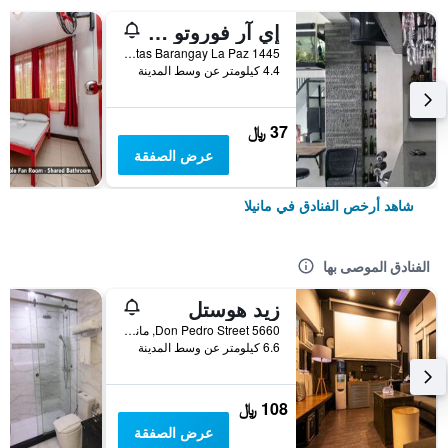
إي آر فوروتو هوستل ماكاتي
1445 Balagtas Barangay La Paz, مانيلا, الفلبين
4.4 كيلومتر عن وسط المدينة
37 ﷼
عرض الصفقة
شاهد أرخص الفنادق في مانيلا
الفنادق الموصى بها
زيد هوستل
5660 Don Pedro Street, مانيلا, الفلبين
6.6 كيلومتر عن وسط المدينة
108 ﷼
عرض الصفقة