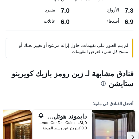
7.0
7.3
الأزواج
منفرد
6.0
6.9
أصدقاء
عائلات
لم يتم العثور على تقييمات. حاول إزالة مرشح أو تغيير بحثك أو
مسح كل شيء لعرض التقييمات.
فنادق مشابهة لـ زين رومز بازيك كويرينو
ستايشن
أفضل الفنادق في مانيلا
دايموند هوتل الفلبين
Roxas Boulevard Cor Dr J Quintos St, 0, مانيلا, الفلبين
0.0 كيلومتر عن وسط المدينة