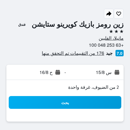
زين رومز بازيك كويرينو ستايشن
فندق
3 نجوم
مانيلا، الفلبين
+63 253 048 100
جيد
176 من التقييمات تم التحقق منها
7.0
س 15/8
-
ح 16/8
2 من الضيوف، غرفة واحدة
بحث