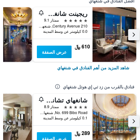
أفضل الفنادق في شنغهاي
ريجينت شانغهاي بودونج
5 نجوم
ممتاز 9.1
210 Century Avenue, شنغهاي, الصين
0.0 كيلومتر عن وسط المدينة
610 ﷼
عرض الصفقة
شاهد المزيد من أهم الفنادق في شنغهاي
فنادق بالقرب من زد تي إي هوتل شنغهاي
شانغهاي تشانغ جيانغ باركيارد هوتل
5 نجوم
ممتاز 8.9
No. 699 Bibo Road, شنغهاي, الصين
0.1 كيلومتر عن وسط المدينة
289 ﷼
عرض الصفقة