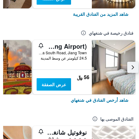
شاهد المزيد من الفنادق القريبة
فنادق رخيصة في شنغهاي
Pod Inn (Shanghai Pudong Airport)
No. 10 Shuizha South Road, Jiang Town, شنغهاي, الصين
24.5 كيلومتر عن وسط المدينة
56 ﷼
عرض الصفقة
شاهد أرخص الفنادق في شنغهاي
الفنادق الموصى بها
نوفوتيل شانغهاي أتلانتس
4 نجوم
ممتاز 9.0