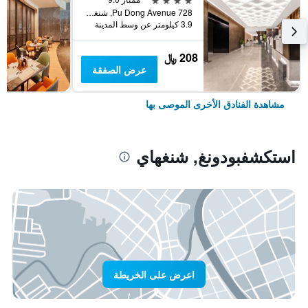
728 Pu Dong Avenue, شنغهاي, الصين
3.9 كيلومتر عن وسط المدينة
208 ﷼
عرض الصفقة
مشاهدة الفنادق الأخرى الموصى بها
استكشفبودونغ, شنغهاي
اعرض على الخريطة