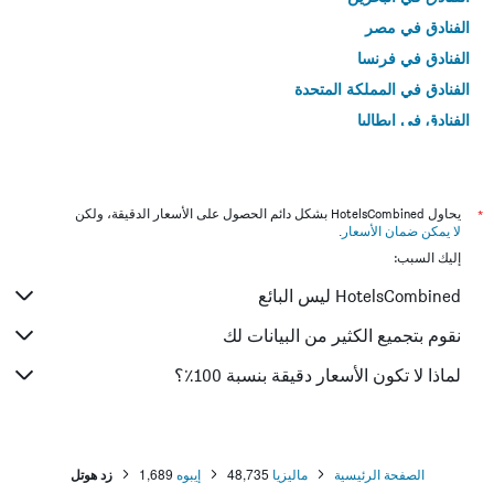
الفنادق في مصر
الفنادق في فرنسا
الفنادق في المملكة المتحدة
الفنادق في إيطاليا
الفنادق في تايلاند
*
يحاول HotelsCombined بشكل دائم الحصول على الأسعار الدقيقة، ولكن
لا يمكن ضمان الأسعار
.
إليك السبب:
HotelsCombined ليس البائع
نقوم بتجميع الكثير من البيانات لك
لماذا لا تكون الأسعار دقيقة بنسبة 100٪؟
الصفحة الرئيسية
ماليزيا
48,735
إيبوه
1,689
زد هوتل