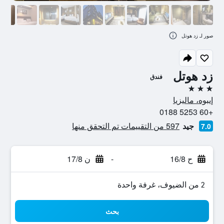
صور لـ زد هوتل
زد هوتل
فندق
3 نجوم
إيبوه، ماليزيا
+60 5253 0188
جيد
597 من التقييمات تم التحقق منها
7.0
ح 16/8
-
ن 17/8
2 من الضيوف، غرفة واحدة
بحث