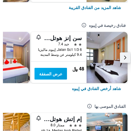
شاهد المزيد من الفنادق القريبة
فنادق رخيصة في إيبوه
سن إنز هوتل سانواي سيتي ايبوه
2 نجمتين
جيد 7.4
6 Jalan Sc1 1/3, إيبوه, ماليزيا
9.4 كيلومتر عن وسط المدينة
48 ﷼
عرض الصفقة
شاهد أرخص الفنادق في إيبوه
الفنادق الموصى بها
إم إتش هوتل آيبوه
3 نجوم
ممتاز 8.0
Pt212695b, Jalan Medan Ipoh 1a, Medan Ipoh Bistari, إيبوه, ماليزيا