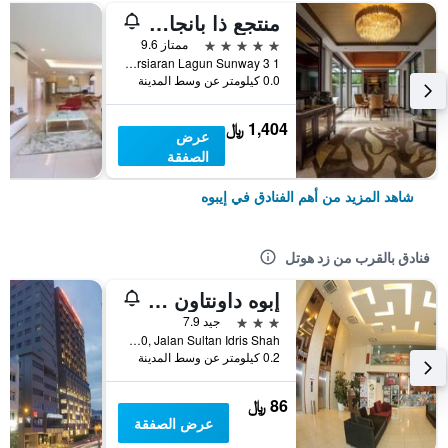
منتجع ذا بانجاران هوت سبرنغز
5 نجوم
ممتاز 9.6
1 Persiaran Lagun Sunway 3, إيبوه, ماليزيا
0.0 كيلومتر عن وسط المدينة
1,404 ﷼
عرض
الصفقة
شاهد المزيد من أهم الفنادق في إيبوه
فنادق بالقرب من زد هوتل
إبوه داونتاون هوتل
3 نجوم
جيد 7.9
No210, Jalan Sultan Idris Shah, إيبوه, ماليزيا
0.2 كيلومتر عن وسط المدينة
86 ﷼
عرض الصفقة