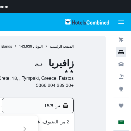
.com
رحلات طيران
الصفحة الرئيسية
اليونان
143,939
 Islands
فنادق
زافيريا
سيارات
فندق
2 نجمتين
حزم العروض
lion-Crete, 18, , Tympaki, Greece, Faistos
+30 289 204 5366
استكشاف
س 15/8
-
رحلات
2 من الضيوف، غرفة واحدة
العَرَبِيَّة