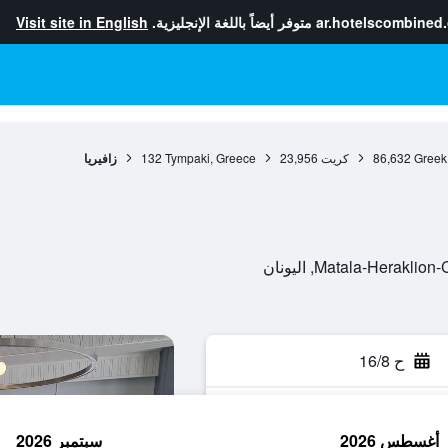
ar.hotelscombined
متوفر أيضاً باللغة الإنجليزية.
Visit site in English
Greek
86,632
كريت
23,956
Tympaki, Greece
132
زافيريا
Matala-Herak, اليونان
ح 16/8
أغسطس 2026
سبتمبر 2026