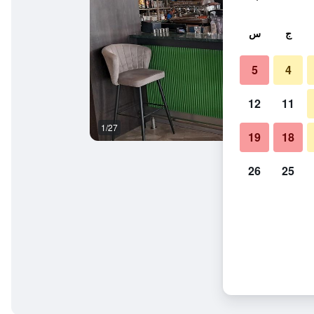
ج
س
5
4
12
11
1/27
المظهر الخارجي
19
18
26
25