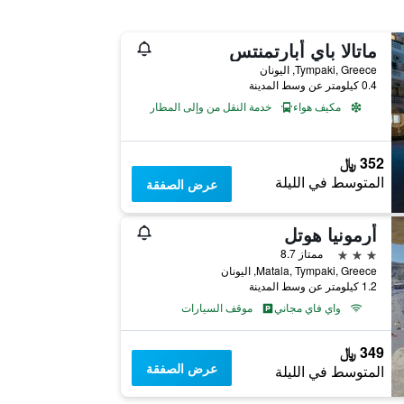
ماتالا باي أبارتمنتس
Tympaki, Greece, اليونان
0.4 كيلومتر عن وسط المدينة
مكيف هواء
خدمة النقل من وإلى المطار
352 ﷼
المتوسط في الليلة
عرض الصفقة
أرمونيا هوتل
3 نجوم
ممتاز 8.7
Matala, Tympaki, Greece, اليونان
1.2 كيلومتر عن وسط المدينة
واي فاي مجاني
موقف السيارات
349 ﷼
عرض الصفقة
المتوسط في الليلة