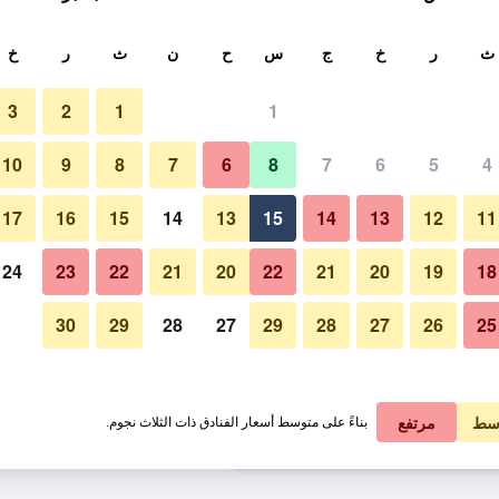
ث
ث
ر
خ
ج
س
ح
ن
ث
ر
خ
3
2
1
1
لة الواحدة
10
9
8
7
6
8
7
6
5
4
بار
لي في الليلة
17
16
15
14
13
15
14
13
12
11
 ﷼
عرض الصفقة
24
23
22
21
20
22
21
20
19
18
30
29
28
27
29
28
27
26
25
صور لـ زافيريا
 ﷼
عرض الصفقة
 ﷼
عرض الصفقة
سط
مرتفع
بناءً على متوسط أسعار الفنادق ذات الثلاث نجوم.