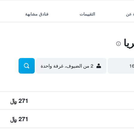
 عن
التقييمات
فنادق مشابهة
يا
2 من الضيوف، غرفة واحدة
271 ﷼
271 ﷼