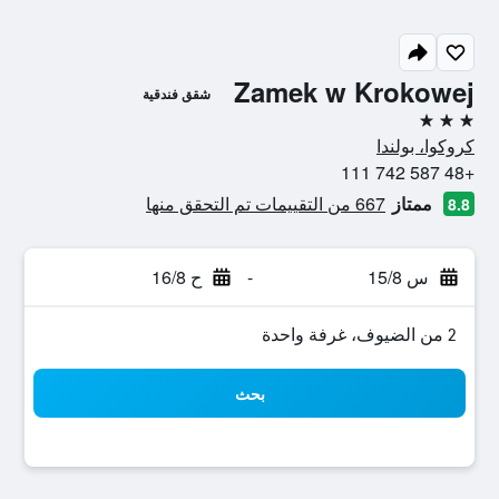
Zamek w Krokowej
شقق فندقية
3 نجوم
كروكوا، بولندا
+48 587 742 111
ممتاز
667 من التقييمات تم التحقق منها
8.8
س 15/8
-
ح 16/8
2 من الضيوف، غرفة واحدة
بحث