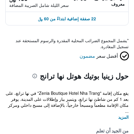
معروف
سعر الليلة شامل الصريبة المضافة
22 صفقة إضافية ابتداءً من 60 ﷼
*
يشمل المجموع الضرائب المحلية المقدرة والرسوم المستحقة عند
تسجيل المغادرة.
أفضل سعر
مضمون
حول زينيا بوتيك هوتل نها ترانج
يقع مكان إقامة "Zenia Boutique Hotel Nha Trang" في نها ترانغ، على
بعد 1 كم من شاطئ نها ترانغ، ويتميز ببار وإطلالات على المدينة. يوفر
مكان الإقامة مطعماً ومسبحاً خارجياً، بالإضافة إلى مسبح داخلي ومركز
...
المزيد
من الجيد أن تعلم