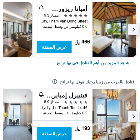
أميانا ريزورت نها ترانج
5 نجوم
ممتاز 9.3
Nha Trang Bay, Pham Van Dong Street, نها ترانغ, فيتنام
0.0 كيلومتر عن وسط المدينة
466 ﷼
عرض الصفقة
شاهد المزيد من أهم الفنادق في نها ترانغ
فنادق بالقرب من زينيا بوتيك هوتل نها ترانج
فينبيرل إمباير نها ترانج، أفيلياتيد باي ميليا
5 نجوم
ممتاز 8.9
44-46 Le Thanh Ton, نها ترانغ, فيتنام
0.2 كيلومتر عن وسط المدينة
193 ﷼
عرض الصفقة