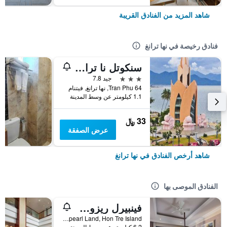
شاهد المزيد من الفنادق القريبة
فنادق رخيصة في نها ترانغ
سنكوتل نا ترانج مانيجد باي نيست جروب
3 نجوم
جيد 7.8
64 Tran Phu, نها ترانغ, فيتنام
1.1 كيلومتر عن وسط المدينة
33 ﷼
عرض الصفقة
شاهد أرخص الفنادق في نها ترانغ
الفنادق الموصى بها
فينبيرل ريزورت نها ترانج
Vinpearl Land, Hon Tre Island, نها ترانغ, فيتنام
6.2 كيلومتر عن وسط المدينة