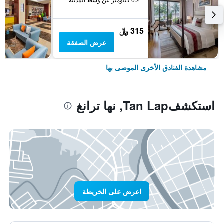
315 ﷼
عرض الصفقة
مشاهدة الفنادق الأخرى الموصى بها
استكشفTan Lap, نها ترانغ
اعرض على الخريطة