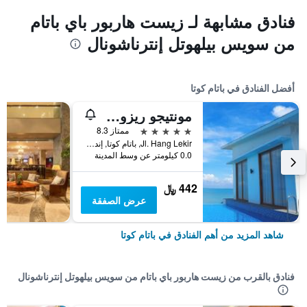
فنادق مشابهة لـ زيست هاربور باي باتام
من سويس بيلهوتل إنترناشونال
أفضل الفنادق في باتام كوتا
مونتيجو ريزورتس نونجسا
5 نجوم
ممتاز 8.3
Jl. Hang Lekir, باتام كوتا, إندونيسيا
0.0 كيلومتر عن وسط المدينة
442 ﷼
عرض الصفقة
شاهد المزيد من أهم الفنادق في باتام كوتا
فنادق بالقرب من زيست هاربور باي باتام من سويس بيلهوتل إنترناشونال