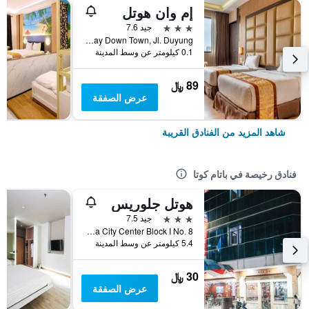
إم وان هوتل
3 نجوم
جيد 7.6
Harbour Bay Down Town, Jl. Duyung, باتام كوتا, إندونيسيا
0.1 كيلومتر عن وسط المدينة
89 ﷼
عرض الصفقة
شاهد المزيد من الفنادق القريبة
فنادق رخيصة في باتام كوتا
هوتل جلوريس
3 نجوم
جيد 7.5
Nagoya City Center Block I No. 8, باتام كوتا, إندونيسيا
5.4 كيلومتر عن وسط المدينة
30 ﷼
عرض الصفقة