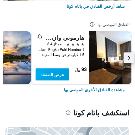
شاهد أرخص الفنادق في باتام كوتا
الفنادق الموصى بها
هارموني وان كونفينشان هوتل آند سيرفيس آبارتمينتس
4 نجوم
ممتاز 8.4
Jalan. Engku Putri Number 1, باتام كوتا, إندونيسيا
1.5 كيلومتر عن وسط المدينة
93 ﷼
عرض الصفقة
مشاهدة الفنادق الأخرى الموصى بها
استكشف باتام كوتا