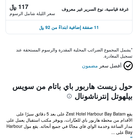
117 ﷼
غرفة قياسية، نوع السرير غير معروف
سعر الليلة شامل الرسوم
11 صفقة إضافية ابتداءً من 92 ﷼
*
يشمل المجموع الضرائب المحلية المقدرة والرسوم المستحقة عند
تسجيل المغادرة.
أفضل سعر
مضمون
حول زيست هاربور باي باتام من سويس
بيلهوتل إنترناشونال
يقع Zest Hotel Harbour Bay Batam على بعد 5 دقائق سيرًا على
الأقدام من محطة هاربور باي للعبّارات، ويوفر مكتب استقبال يعمل على
مدار الساعة وخدمة الواي فاي مجانًا في جميع أنحائه. يقع مول Harbour
Bay على ...