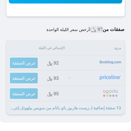
صفقات من
92 ﷼
/
أرخص سعر الليلة الواحدة
مزود
الإجمالي في الليلة
92 ﷼
عرض الصفقة
93 ﷼
عرض الصفقة
95 ﷼
عرض الصفقة
13 صفقة إضافية لـ زيست هاربور باي باتام من سويس بيلهوتل إنترناشونال