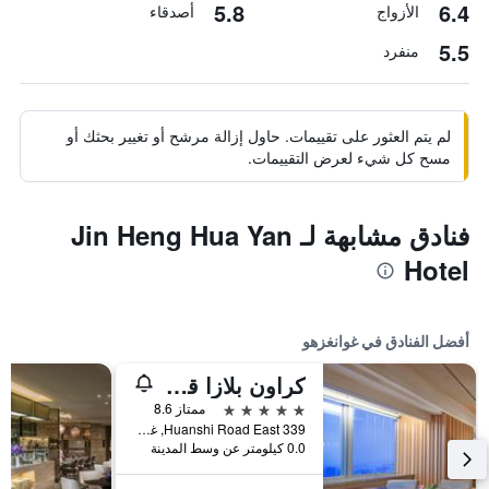
5.8
6.4
الأزواج
أصدقاء
5.5
منفرد
لم يتم العثور على تقييمات. حاول إزالة مرشح أو تغيير بحثك أو
مسح كل شيء لعرض التقييمات.
فنادق مشابهة لـ Jin Heng Hua Yan
Hotel
أفضل الفنادق في غوانغزهو
كراون بلازا قوانغتشو سيتي سنتر، أحد الفنادق من مجموعة فنادق إنتركونتيننتال - سكاي لاين 63 بار للاستمتاع بإطلالة على مدينة قوانغتشو
5 نجوم
ممتاز 8.6
339 Huanshi Road East, غوانغزهو, الصين
0.0 كيلومتر عن وسط المدينة