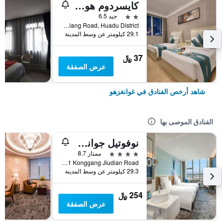
كايسردوم هوتل أيربورت برانش
2 نجمتين
جيد 6.5
No. 2 Shunxiang Road, Huadu District, غوانغزهو, الصين
29.1 كيلومتر عن وسط المدينة
37 ﷼
عرض الصفقة
شاهد أرخص الفنادق في غوانغزهو
الفنادق الموصى بها
نوفوتيل جوانجشو بايون أيربورت
4 نجوم
ممتاز 8.7
No 1 Konggang Jiudian Road, غوانغزهو, الصين
29.3 كيلومتر عن وسط المدينة
254 ﷼
عرض الصفقة