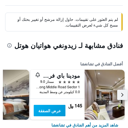
لم يتم العثور على تقييمات. حاول إزالة مرشح أو تغيير بحثك أو
مسح كل شيء لعرض التقييمات.
فنادق مشابهة لـ زيدونغي هواتيان هوتل
أفضل الفنادق في تشانغشا
مودينا باي فريزر تشانجشا
5 نجوم
ممتاز 9.0
No. 416 Furong Middle Road Sector 1, تشانغشا, الصين
0.0 كيلومتر عن وسط المدينة
145 ﷼
عرض الصفقة
شاهد المزيد من أهم الفنادق في تشانغشا