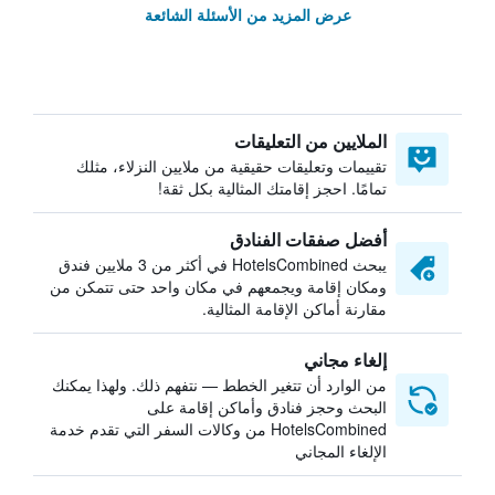
عرض المزيد من الأسئلة الشائعة
الملايين من التعليقات
تقييمات وتعليقات حقيقية من ملايين النزلاء، مثلك
تمامًا. احجز إقامتك المثالية بكل ثقة!
أفضل صفقات الفنادق
يبحث HotelsCombined في أكثر من 3 ملايين فندق
ومكان إقامة ويجمعهم في مكان واحد حتى تتمكن من
مقارنة أماكن الإقامة المثالية.
إلغاء مجاني
من الوارد أن تتغير الخطط — نتفهم ذلك. ولهذا يمكنك
البحث وحجز فنادق وأماكن إقامة على
HotelsCombined من وكالات السفر التي تقدم خدمة
الإلغاء المجاني