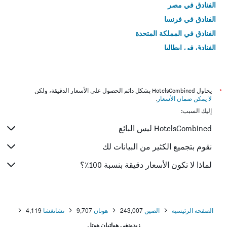
الفنادق في مصر
الفنادق في فرنسا
الفنادق في المملكة المتحدة
الفنادق في إيطاليا
الفنادق في تايلاند
*
يحاول HotelsCombined بشكل دائم الحصول على الأسعار الدقيقة، ولكن
لا يمكن ضمان الأسعار
.
إليك السبب:
HotelsCombined ليس البائع
نقوم بتجميع الكثير من البيانات لك
لماذا لا تكون الأسعار دقيقة بنسبة 100٪؟
الصفحة الرئيسية
الصين
243,007
هونان
9,707
تشانغشا
4,119
زيدونغي هواتيان هوتل