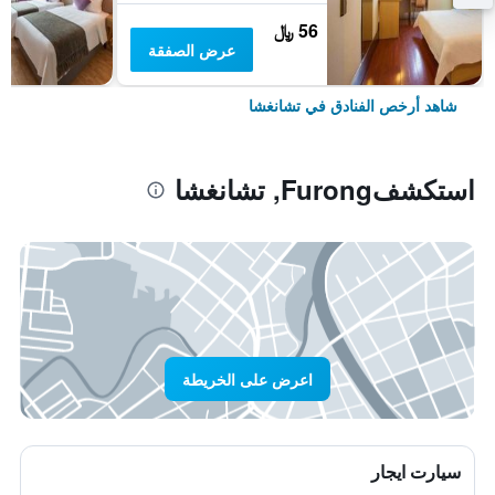
56 ﷼
عرض الصفقة
شاهد أرخص الفنادق في تشانغشا
استكشفFurong, تشانغشا
اعرض على الخريطة
سيارت ايجار