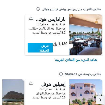
فنادق بالقرب من زورباس بيتش فيليدج هوتل
بارادايس هوتل لاكشري سويتس
4 نجوم
ممتاز 8.7
Stavros Akrotiriou, Stavros, اليونان
1.2 كيلومتر عن وسط المدينة
1,139 ﷼
عرض
الصفقة
شاهد المزيد من الفنادق القريبة
فنادق رخيصة في Stavros
إيفيلين هوتل
3 نجوم
ممتاز 9.3
Stavros, Stavros, اليونان
0.0 كيلومتر عن وسط المدينة