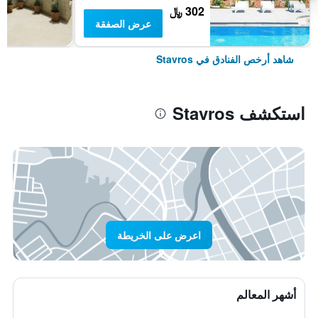
302 ﷼
عرض الصفقة
شاهد أرخص الفنادق في Stavros
استكشف Stavros
اعرض على الخريطة
أشهر المعالم