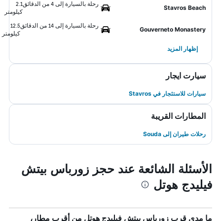
رحلة بالسيارة إلى 4 من الدقائق
2.1
Stavros Beach
كيلومتر
رحلة بالسيارة إلى 14 من الدقائق
12.5
Gouverneto Monastery
كيلومتر
إظهار المزيد
سيارت ايجار
سيارات للاستئجار في Stavros
المطارات القريبة
رحلات طيران إلى Souda
الأسئلة الشائعة عند حجز زورباس بيتش
فيليدج هوتل
ما مدى قرب زورباس بيتش فيليدج هوتل من أقرب مطار،