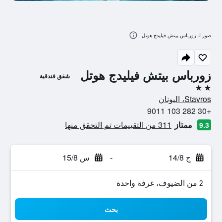
صور لـ زورباس بيتش فيليدج هوتل
زورباس بيتش فيليدج هوتل
شقق فندقية
2 نجمتين
Stavros، اليونان
+30 282 103 9011
ممتاز
311 من التقييمات تم التحقق منها
9.3
ج 14/8
-
س 15/8
2 من الضيوف، غرفة واحدة
بحث