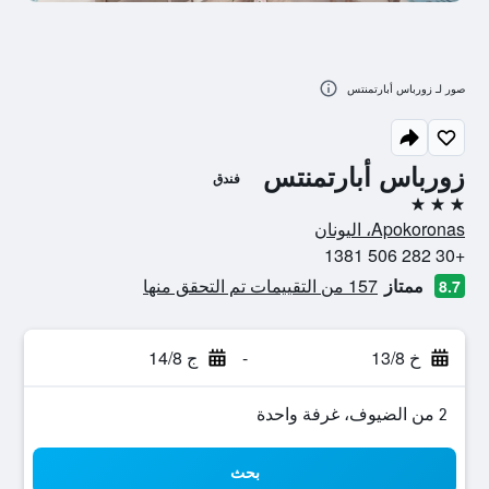
صور لـ زورباس أبارتمنتس
زورباس أبارتمنتس
فندق
3 نجوم
Apokoronas، اليونان
+30 282 506 1381
ممتاز
157 من التقييمات تم التحقق منها
8.7
خ 13/8
-
ج 14/8
2 من الضيوف، غرفة واحدة
بحث