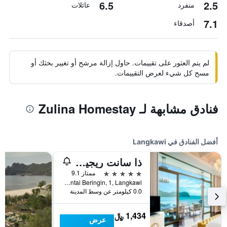
6.5
2.5
منفرد
عائلات
7.1
أصدقاء
لم يتم العثور على تقييمات. حاول إزالة مرشح أو تغيير بحثك أو
مسح كل شيء لعرض التقييمات.
فنادق مشابهة لـ Zulina Homestay
أفضل الفنادق في Langkawi
ذا سانت ريجيس لانكاوي
5 نجوم
ممتاز 9.1
Jalan Pantai Beringin, 1, Langkawi, ماليزيا
0.0 كيلومتر عن وسط المدينة
1,434 ﷼
عرض