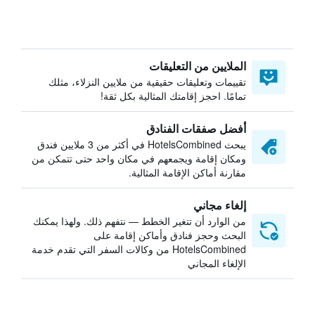
الملايين من التعليقات
تقييمات وتعليقات حقيقية من ملايين النزلاء، مثلك
تمامًا. احجز إقامتك المثالية بكل ثقة!
أفضل صفقات الفنادق
يبحث HotelsCombined في أكثر من 3 ملايين فندق
ومكان إقامة ويجمعهم في مكان واحد حتى تتمكن من
مقارنة أماكن الإقامة المثالية.
إلغاء مجاني
من الوارد أن تتغير الخطط — نتفهم ذلك. ولهذا يمكنك
البحث وحجز فنادق وأماكن إقامة على
HotelsCombined من وكالات السفر التي تقدم خدمة
الإلغاء المجاني