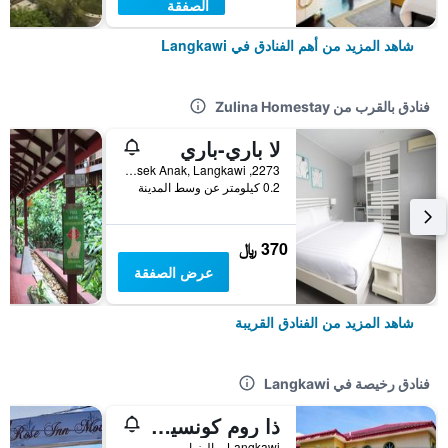
الصفقة
شاهد المزيد من أهم الفنادق في Langkawi
فنادق بالقرب من Zulina Homestay
لا باري-باري
2273, Jalan Teluk Baru, Kampung Tasek Anak, Langkawi, ماليزيا
0.2 كيلومتر عن وسط المدينة
370 ﷼
عرض الصفقة
شاهد المزيد من الفنادق القريبة
فنادق رخيصة في Langkawi
ذا روم كونسيبت هومستاي
Langkawi, ماليزيا