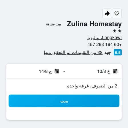
Zulina Homestay
بيت ضيافة
2 نجمتين
Langkawi، ماليزيا
+60 194 263 457
جيد
38 من التقييمات تم التحقق منها
6.5
خ 13/8
-
ج 14/8
2 من الضيوف، غرفة واحدة
بحث