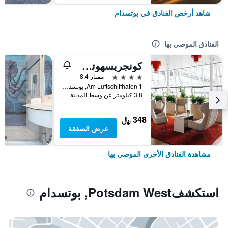
شاهد أرخص الفنادق في بوتسدام
الفنادق الموصى بها
كونجريسهوتل بوتسدام آم تيمبلينر سي
4 نجوم
ممتاز 8.4
Am Luftschiffhafen 1, بوتسدام, براندنبورغ, ألمانيا
3.8 كيلومتر عن وسط المدينة
348 ﷼
عرض الصفقة
مشاهدة الفنادق الأخرى الموصى بها
استكشفPotsdam West, بوتسدام