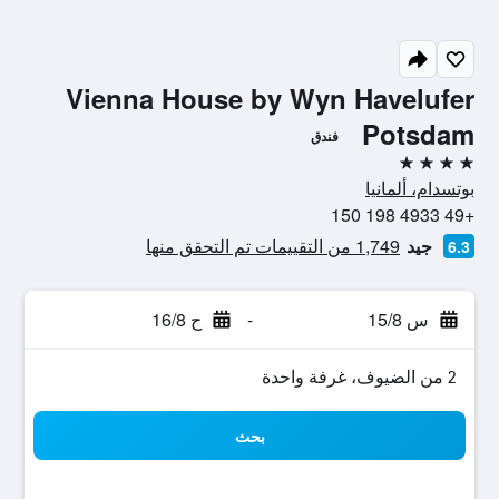
Vienna House by Wyn Havelufer
Potsdam
فندق
4 نجوم
بوتسدام، ألمانيا
+49 4933 198 150
جيد
1,749 من التقييمات تم التحقق منها
6.3
س 15/8
-
ح 16/8
2 من الضيوف، غرفة واحدة
بحث