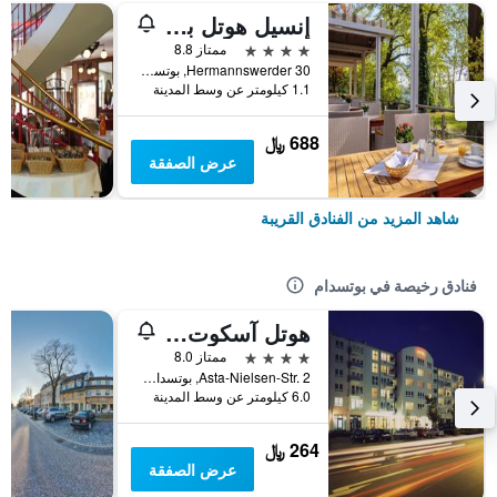
إنسيل هوتل بوتسدام - هيرمانزفيردر
4 نجوم
ممتاز 8.8
Hermannswerder 30, بوتسدام, براندنبورغ, ألمانيا
1.1 كيلومتر عن وسط المدينة
688 ﷼
عرض الصفقة
شاهد المزيد من الفنادق القريبة
فنادق رخيصة في بوتسدام
هوتل آسكوت-بريستول
4 نجوم
ممتاز 8.0
Asta-Nielsen-Str. 2, بوتسدام, براندنبورغ, ألمانيا
6.0 كيلومتر عن وسط المدينة
264 ﷼
عرض الصفقة