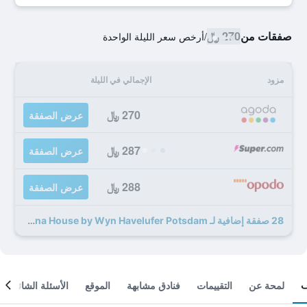
صفقات من
270 ﷼
/
أرخص سعر الليلة الواحدة
مزود
الإجمالي في الليلة
270 ﷼
عرض الصفقة
287 ﷼
عرض الصفقة
288 ﷼
عرض الصفقة
28 صفقة إضافية لـ Vienna House by Wyn Havelufer Potsdam
لمحة عن
التقييمات
فنادق مشابهة
الموقع
الأسئلة الشائعة