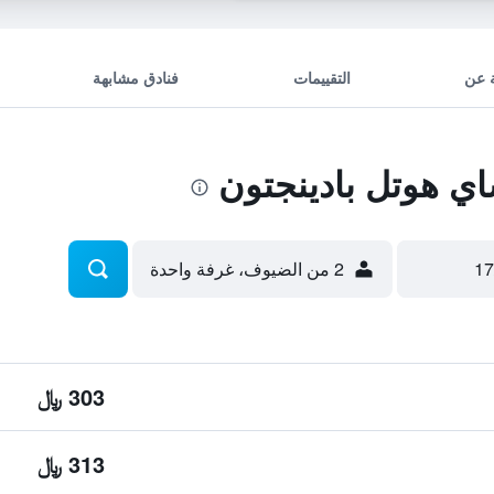
 عن
التقييمات
فنادق مشابهة
ي هوتل بادينجتون
2 من الضيوف، غرفة واحدة
303 ﷼
313 ﷼