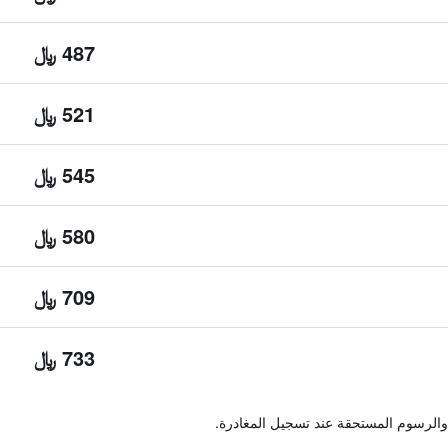
487 ﷼
521 ﷼
545 ﷼
580 ﷼
709 ﷼
733 ﷼
والرسوم المستحقة عند تسجيل المغادرة.