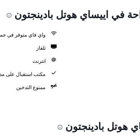
احة في اييساي هوتل بادينجتون
واي فاي متوفر في جمي
تلفاز
انترنت
مكتب استقبال على مدار 24 س
ممنوع التدخين
ي هوتل بادينجتون