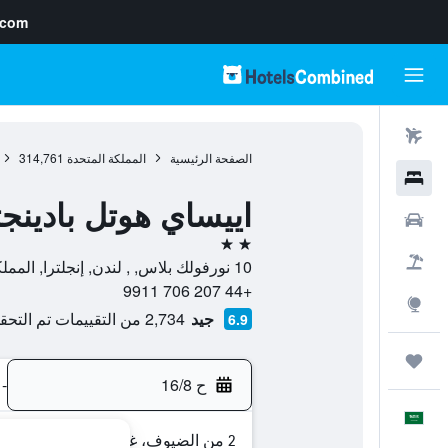
.com
رحلات طيران
الصفحة الرئيسية
المملكة المتحدة
314,761
فنادق
اييساي هوتل بادينج
سيارات
2 نجمتين
حزم العروض
10 نورفولك بلاس, , لندن, إنجلترا, المملكة المتحدة
+44 207 706 9911
استكشاف
جيد
2,734 من التقييمات تم التحقق منها
6.9
رحلات
ح 16/8
-
العَرَبِيَّة
2 من الضيوف، غرفة واحدة