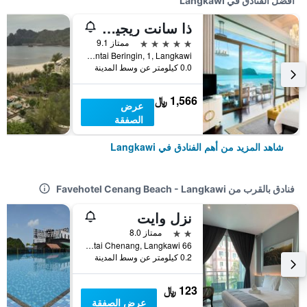
أفضل الفنادق في Langkawi
ذا سانت ريجيس لانكاوي
5 نجوم
ممتاز 9.1
Jalan Pantai Beringin, 1, Langkawi, ماليزيا
0.0 كيلومتر عن وسط المدينة
1,566 ﷼
عرض
الصفقة
شاهد المزيد من أهم الفنادق في Langkawi
فنادق بالقرب من Favehotel Cenang Beach - Langkawi
نزل وايت
2 نجمتين
ممتاز 8.0
66 Jalan Pantai Chenang, Langkawi, ماليزيا
0.2 كيلومتر عن وسط المدينة
123 ﷼
عرض الصفقة