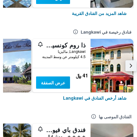
شاهد المزيد من الفنادق القريبة
فنادق رخيصة في Langkawi
ذا روم كونسيبت هومستاي
Langkawi, ماليزيا
4.5 كيلومتر عن وسط المدينة
41 ﷼
عرض الصفقة
شاهد أرخص الفنادق في Langkawi
الفنادق الموصى بها
فندق باي فيو لانكاوي
4 نجوم
ممتاز 8.4