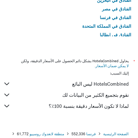
الفنادق في البحرين
الفنادق في مصر
الفنادق في فرنسا
الفنادق في المملكة المتحدة
الفنادق في إيطاليا
الفنادق في تايلاند
*
يحاول HotelsCombined بشكل دائم الحصول على الأسعار الدقيقة، ولكن
لا يمكن ضمان الأسعار
.
إليك السبب:
HotelsCombined ليس البائع
نقوم بتجميع الكثير من البيانات لك
لماذا لا تكون الأسعار دقيقة بنسبة 100٪؟
الصفحة الرئيسية
فرنسا
552,336
منطقة لانغدوك روسييو
61,772