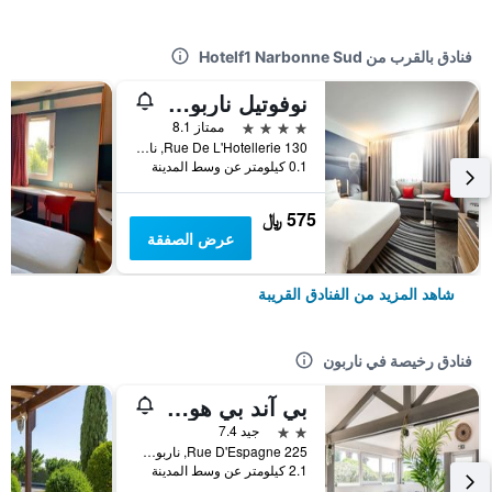
فنادق بالقرب من Hotelf1 Narbonne Sud
نوفوتيل ناربون سود
4 نجوم
ممتاز 8.1
130 Rue De L'Hotellerie, ناربون, إقليم أود, فرنسا
0.1 كيلومتر عن وسط المدينة
575 ﷼
عرض الصفقة
شاهد المزيد من الفنادق القريبة
فنادق رخيصة في ناربون
بي آند بي هوتل ناربون (1)
2 نجمتين
جيد 7.4
225 Rue D'Espagne, ناربون, إقليم أود, فرنسا
2.1 كيلومتر عن وسط المدينة