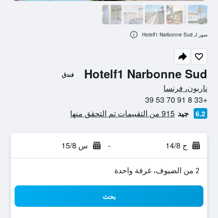
صور لـ Hotelf1 Narbonne Sud
Hotelf1 Narbonne Sud
فندق
0 نجمة
ناربون، فرنسا
+33 8 91 70 53 39
جيد
915 من التقييمات تم التحقق منها
6.2
ج 14/8
-
س 15/8
2 من الضيوف، غرفة واحدة
بحث