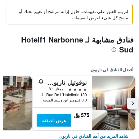
لم يتم العثور على تقييمات. حاول إزالة مرشح أو تغيير بحثك أو
مسح كل شيء لعرض التقييمات.
فنادق مشابهة لـ Hotelf1 Narbonne
Sud
أفضل الفنادق في ناربون
نوفوتيل ناربون سود
4 نجوم
ممتاز 8.1
130 Rue De L'Hotellerie, ناربون, إقليم أود, فرنسا
0.0 كيلومتر عن وسط المدينة
575 ﷼
عرض الصفقة
شاهد المزيد من أهم الفنادق في ناربون