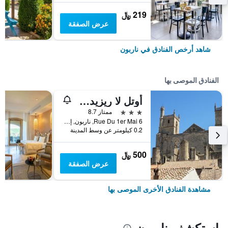
219 ﷼
عرض الصفقة
شاهد أرخص الفنادق في ناربون
الفنادق الموصى بها
أوتل لا ريزيدونس
3 نجوم
ممتاز 8.7
6 Rue Du 1er Mai, ناربون, إقليم أود, فرنسا
0.2 كيلومتر عن وسط المدينة
500 ﷼
عرض الصفقة
مشاهدة الفنادق الأخرى الموصى بها
استكشف ناربون