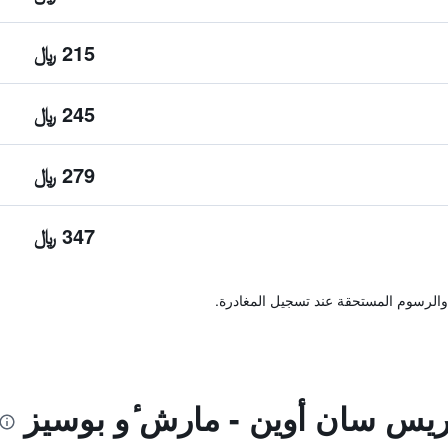
215 ﷼
245 ﷼
279 ﷼
347 ﷼
والرسوم المستحقة عند تسجيل المغادرة.