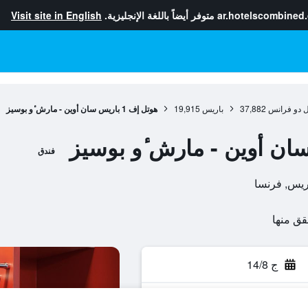
ar.hotelscombined
متوفر أيضاً باللغة الإنجليزية.
Visit site in English
ل دو فرانس
37,882
باريس
19,915
هوتل إف 1 باريس سان أوين - مارش ٔو بوسيز
فندق
ج 14/8