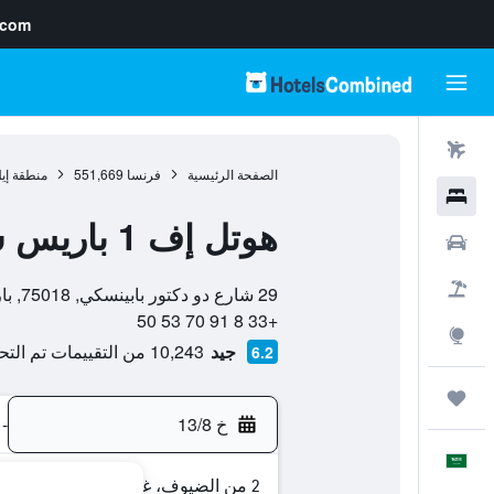
.com
رحلات طيران
الصفحة الرئيسية
فرنسا
551,669
منطقة إي
فنادق
هوتل إف 1 باريس سان أوين - مارش ٔو بوسيز
سيارات
0 نجمة
حزم العروض
29 شارع دو دكتور بابينسكي, 75018, باريس, فرنسا
+33 8 91 70 53 50
استكشاف
جيد
10,243 من التقييمات تم التحقق منها
6.2
رحلات
خ 13/8
-
العَرَبِيَّة
2 من الضيوف، غرفة واحدة