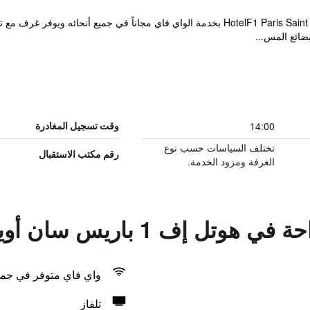
يتميز HotelF1 Paris Saint Ouen Marché Aux Puces Rénové بخدمة الواي فاي مجاناً في
ضائع المس...
14:00
وقت تسجيل المغادرة
تختلف السياسات حسب نوع
رقم مكتب الاستقبال
الغرفة ومزود الخدمة.
 باريس سان أوين - مارش ٔو بوسيز
واي فاي متوفر في جمي
تلفاز