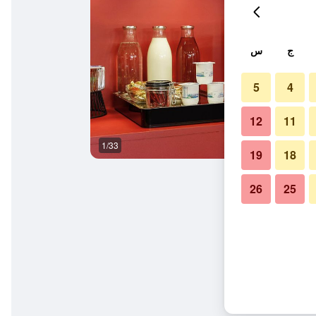
ج
س
5
4
12
11
1/33
غرفة نوم
19
18
26
25