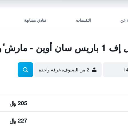
 عن
التقييمات
فنادق مشابهة
ارش ٔو بوسيز
2 من الضيوف، غرفة واحدة
205 ﷼
227 ﷼