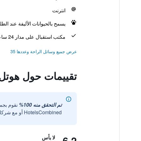
انترنت
يسمح بالحيوانات الأليفة عند الط
مكتب استقبال على مدار 24 ساعة
عرض جميع وسائل الراحة وعددها 35
تقييمات حول هوتل إف 1 باريس سان أوين - ما
تم التحقق منه 100%
نقوم بجم
HotelsCombined أو مع شركائنا الخارجيين الموثوقين.
6.2
لا بأس