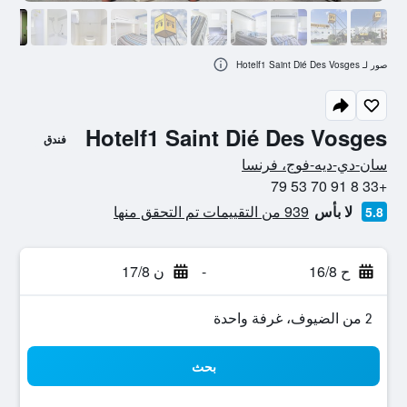
صور لـ Hotelf1 Saint Dié Des Vosges
Hotelf1 Saint Dié Des Vosges
فندق
0 نجمة
سان-دي-ديه-فوج، فرنسا
+33 8 91 70 53 79
لا بأس
939 من التقييمات تم التحقق منها
5.8
ح 16/8
-
ن 17/8
2 من الضيوف، غرفة واحدة
بحث