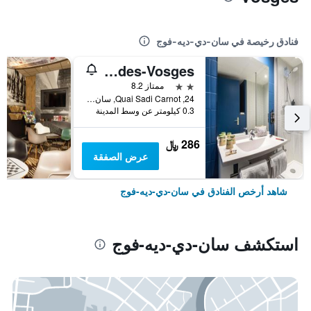
فنادق رخيصة في سان-دي-ديه-فوج
ibis budget Saint-Dié-des-Vosges
2 نجمتين
ممتاز 8.2
24, Quai Sadi Carnot, سان-دي-ديه-فوج, إقليم فوج, فرنسا
0.3 كيلومتر عن وسط المدينة
286 ﷼
عرض الصفقة
شاهد أرخص الفنادق في سان-دي-ديه-فوج
استكشف سان-دي-ديه-فوج