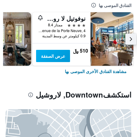
الفنادق الموصى بها
نوفوتيل لا روشيل سنتر
4 نجوم
ممتاز 8.4
Avenue de la Porte Neuve, 4, لاروشيل, شارنت البحرية, فرنسا
0.9 كيلومتر عن وسط المدينة
510 ﷼
عرض الصفقة
مشاهدة الفنادق الأخرى الموصى بها
استكشفDowntown, لاروشيل