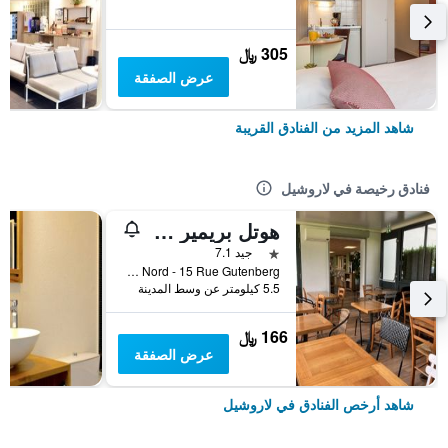
305 ﷼
عرض الصفقة
شاهد المزيد من الفنادق القريبة
فنادق رخيصة في لاروشيل
هوتل بريمير كلاس لا روتشيل سود - أيتراي
نجمة واحدة
جيد 7.1
Zac de Belle-Aire Nord - 15 Rue Gutenberg, لاروشيل, شارنت البحرية, فرنسا
5.5 كيلومتر عن وسط المدينة
166 ﷼
عرض الصفقة
شاهد أرخص الفنادق في لاروشيل