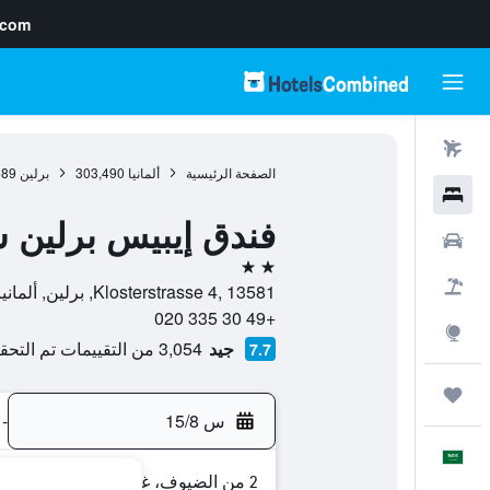
.com
رحلات طيران
الصفحة الرئيسية
ألمانيا
303,490
برلين
689
فنادق
فندق إيبيس برلين س
سيارات
2 نجمتين
حزم العروض
Klosterstrasse 4, 13581, برلين, ألمانيا
+49 30 335 020
استكشاف
جيد
3,054 من التقييمات تم التحقق منها
7.7
رحلات
س 15/8
-
العَرَبِيَّة
2 من الضيوف، غرفة واحدة