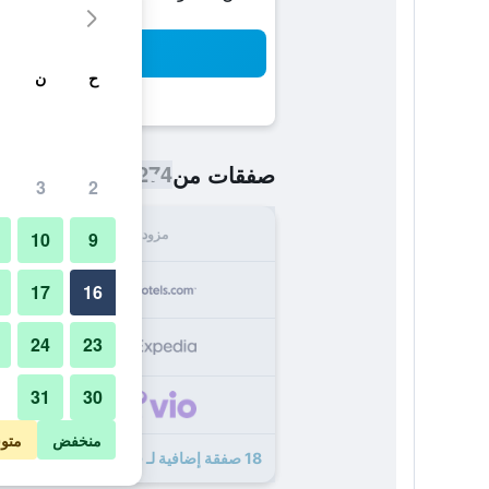
بح
ح
ن
274 ﷼
صفقات من
/
أرخص سعر اللي
3
2
مزود
الإجما
10
9
274
17
16
24
23
276
31
30
297
منخفض
متو
18 صفقة إضافية لـ فندق إيبيس برلين سبانداو