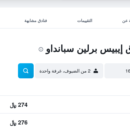
 عن
التقييمات
فنادق مشابهة
إيبيس برلين سبانداو
2 من الضيوف، غرفة واحدة
274 ﷼
276 ﷼