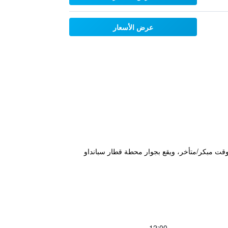
عرض الأسعار
ح على مدار 24 ساعة، كما يقدم وجبات إفطار في وقت مبكر/متأخر، ويقع بجوار محطة قطار سبانداو
12:00