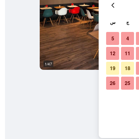
ج
س
5
4
12
11
1/47
وسائل راحة في الغرف
19
18
26
25