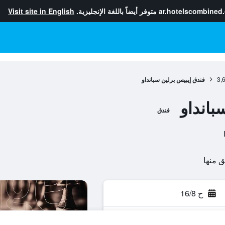
ar.hotelscombined
متوفر أيضاً باللغة الإنجليزية.
Visit site in English
3,
فندق إيبيس برلين سبانداو
بانداو
فندق
ح 16/8