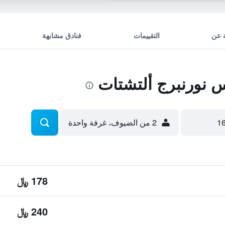
 عن
التقييمات
فنادق مشابهة
 نورنبرج ألتشتات
2 من الضيوف، غرفة واحدة
178 ﷼
240 ﷼