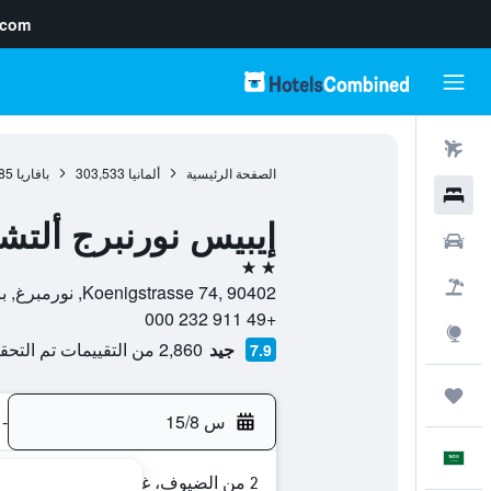
.com
رحلات طيران
الصفحة الرئيسية
ألمانيا
303,533
بافاريا
85
فنادق
إيبيس نورنبرج ألتش
سيارات
2 نجمتين
حزم العروض
Koenigstrasse 74, 90402, نورمبرغ, بافاريا, ألمانيا
+49 911 232 000
استكشاف
جيد
2,860 من التقييمات تم التحقق منها
7.9
رحلات
س 15/8
-
العَرَبِيَّة
2 من الضيوف، غرفة واحدة