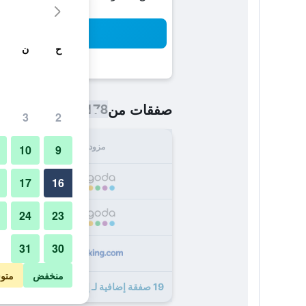
بح
ح
ن
178 ﷼
صفقات من
/
أرخص سعر اللي
3
2
مزود
الإجما
10
9
178
17
16
24
23
240
31
30
240
منخفض
متو
19 صفقة إضافية لـ إيبيس نورنبرج ألتشتات