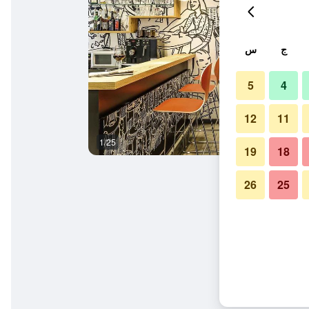
ج
س
5
4
12
11
1/25
بوفيه
19
18
26
25