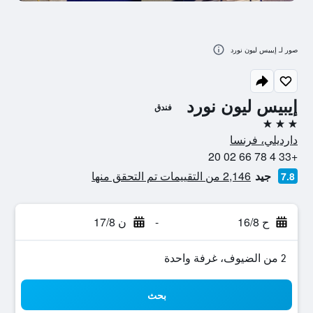
صور لـ إيبيس ليون نورد
إيبيس ليون نورد
فندق
3 نجوم
دارديلي، فرنسا
+33 4 78 66 02 20
جيد
2,146 من التقييمات تم التحقق منها
7.8
ح 16/8
-
ن 17/8
2 من الضيوف، غرفة واحدة
بحث