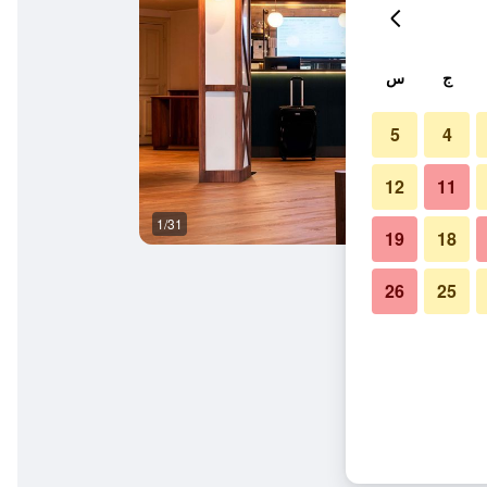
ج
س
5
4
12
11
1/31
بوفيه
19
18
26
25