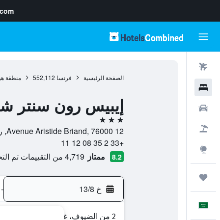
.com
رحلات طيران
الصفحة الرئيسية
فرنسا
552,112
منطقة هو
فنادق
إيبيس رون سنتر شو
سيارات
3 نجوم
حزم العروض
12 Avenue Aristide Briand, 76000, روان, نورماندي, فرنسا
+33 2 35 08 12 11
استكشاف
ممتاز
4,719 من التقييمات تم التحقق منها
8.2
رحلات
خ 13/8
-
العَرَبِيَّة
2 من الضيوف، غرفة واحدة