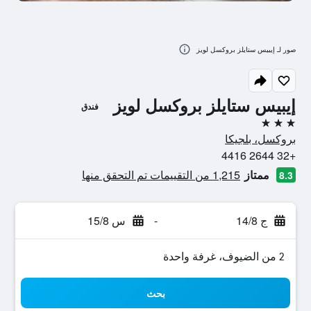
صور لـ إيبيس ستايلز بروكسل لويز
إيبيس ستايلز بروكسل لويز
فندق
3 نجوم
بروكسل، بلجيكا
+32 2644 4416
ممتاز
1,215 من التقييمات تم التحقق منها
8.3
ج 14/8
-
س 15/8
2 من الضيوف، غرفة واحدة
بحث