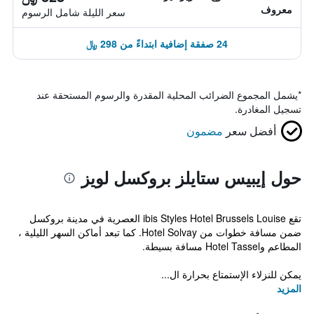
معروف
سعر الليلة شامل الرسوم
24 صفقة إضافية ابتداءً من 298 ﷼
*
يشمل المجموع الضرائب المحلية المقدرة والرسوم المستحقة عند
تسجيل المغادرة.
أفضل سعر
مضمون
حول إيبيس ستايلز بروكسل لويز
تقع ibis Styles Hotel Brussels Louise العصرية في مدينة بروكسل
ضمن مسافة خطوات من Hotel Solvay. كما تبعد أماكن السهر الليلية ،
المطاعم وHotel Tassel مسافة بسيطة.
يمكن للنزلاء الإستمتاع بحرارة ال...
المزيد