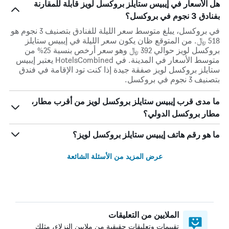
هل الأسعار في إيبيس ستايلز بروكسل لويز قابلة للمقارنة
بفنادق 3 نجوم في بروكسل؟
في بروكسل، يبلغ متوسط ​​سعر الليلة للفنادق بتصنيف 3 نجوم هو
518 ﷼. من المتوقع ظان يكون سعر الليلة في إيبيس ستايلز
بروكسل لويز حوالي 392 ﷼ وهو سعر أرخص بنسبة 25% من
متوسط الأسعار في المدينة. في HotelsCombined يعتبر إيبيس
ستايلز بروكسل لويز صفقة جيدة إذا كنت تود الإقامة في فندق
بتصنيف 3 نجوم في بروكسل.
ما مدى قرب إيبيس ستايلز بروكسل لويز من أقرب مطار،
مطار بروكسل الدولي؟
ما هو رقم هاتف إيبيس ستايلز بروكسل لويز؟
عرض المزيد من الأسئلة الشائعة
الملايين من التعليقات
تقييمات وتعليقات حقيقية من ملايين النزلاء، مثلك