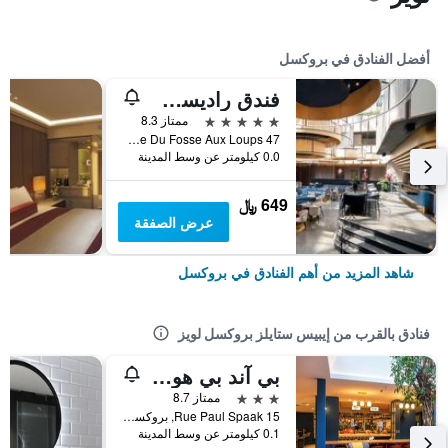
أفضل الفنادق في بروكسل
فندق راديسن كوليكشن جراند بليس بروكسل
5 نجوم
ممتاز 8.3
47 Rue Du Fosse Aux Loups, بروكسل, بلجيكا
0.0 كيلومتر عن وسط المدينة
649 ﷼
عرض الصفقة
شاهد المزيد من أهم الفنادق في بروكسل
فنادق بالقرب من إيبيس ستايلز بروكسل لويز
بي آند بي هوتول بروسيل سنتر لويس
3 نجوم
ممتاز 8.7
Rue Paul Spaak 15, بروكسل, بلجيكا
0.1 كيلومتر عن وسط المدينة