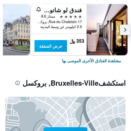
فندق لو شاتولان
5 نجوم
ممتاز 8.6
17 Rue du Chatelain, بروكسل, بلجيكا
2.9 كيلومتر عن وسط المدينة
353 ﷼
عرض الصفقة
مشاهدة الفنادق الأخرى الموصى بها
استكشفBruxelles-Ville, بروكسل