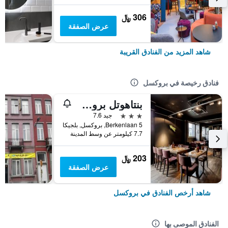
306 ﷼
عرض الصفقة
شاهد المزيد من الفنادق القريبة
فنادق رخيصة في بروكسل
بنتاهوتل بروسلز إيربورت
3 نجوم
جيد 7.6
Berkenlaan 5, بروكسل, بلجيكا
7.7 كيلومتر عن وسط المدينة
203 ﷼
عرض الصفقة
شاهد أرخص الفنادق في بروكسل
الفنادق الموصى بها