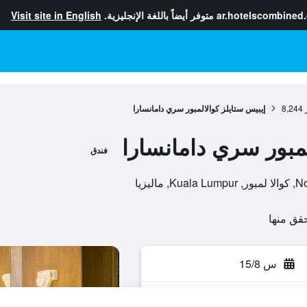
ar.hotelscombined
متوفر أيضاً باللغة الإنجليزية.
Visit site in English
8,244
إيبيس ستايلز كوالالمبور سري دامانسارا
لمبور سري دامانسارا
فندق
يزيا
س 15/8