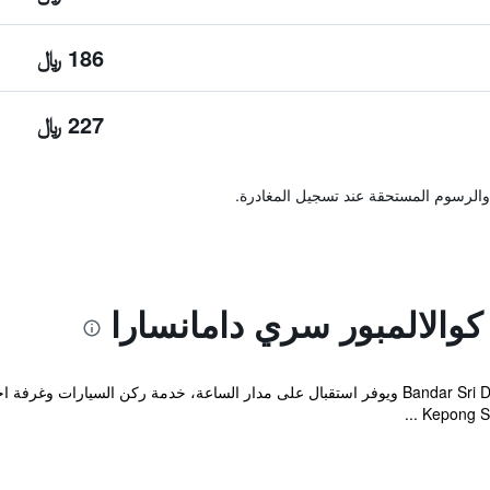
186 ﷼
227 ﷼
والرسوم المستحقة عند تسجيل المغادرة.
كوالالمبور سري دامانسارا
يتمركز هذا الفندق العصري في Bandar Sri Damansara ويوفر استقبال على مدار الساعة، خدم