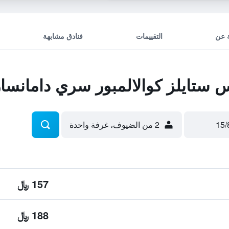
 عن
التقييمات
فنادق مشابهة
ستايلز كوالالمبور سري دامانسار
2 من الضيوف، غرفة واحدة
157 ﷼
188 ﷼