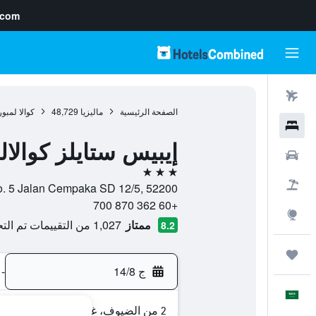
.com
رحلات طيران
الصفحة الرئيسية
ماليزيا
48,729
كوالا لمبور
فنادق
إيبيس ستايلز كوالا
سيارات
3 نجوم
حزم العروض
No. 5 Jalan Cempaka SD 12/5, 52200, كوالا لمبور, Kuala Lumpur, مال
+60 362 870 700
استكشاف
ممتاز
1,027 من التقييمات تم التحقق منها
8.2
رحلات
ج 14/8
-
العَرَبِيَّة
2 من الضيوف، غرفة واحدة