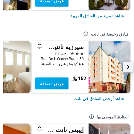
عرض الصفقة
شاهد المزيد من الفنادق القريبة
فنادق رخيصة في نانت
سيرزيه نانتيس لا بيجوريه
3 نجوم
جيد 7.7
50 Rue De L Ouche Buron, نانت, إقليم لوار الأطلسية, فرنسا
4.4 كيلومتر عن وسط المدينة
152 ﷼
عرض الصفقة
شاهد أرخص الفنادق في نانت
الفنادق الموصى بها
إيبيس نانت سنتر جار سود