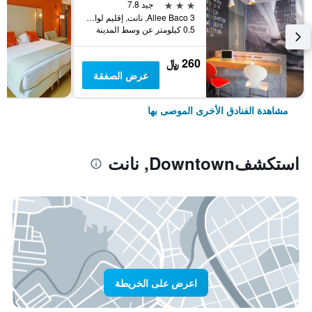
3 نجوم
جيد 7.8
3 Allee Baco, نانت, إقليم لوار الأطلسية, فرنسا
0.5 كيلومتر عن وسط المدينة
260 ﷼
عرض الصفقة
مشاهدة الفنادق الأخرى الموصى بها
استكشفDowntown, نانت
اعرض على الخريطة