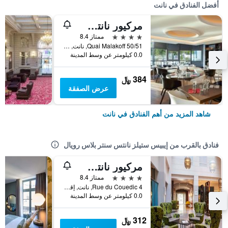
أفضل الفنادق في نانت
مركيور نانتس سنتر جار
4 نجوم
ممتاز 8.4
50/51 Quai Malakoff, نانت, إقليم لوار الأطلسية, فرنسا
0.0 كيلومتر عن وسط المدينة
384 ﷼
عرض الصفقة
شاهد المزيد من أهم الفنادق في نانت
فنادق بالقرب من إيبيس ستيلز نانتس سنتر بلاس رويال
مركيور نانتس سنتر جراند هوتل
4 نجوم
ممتاز 8.4
4 Rue du Couedic, نانت, إقليم لوار الأطلسية, فرنسا
0.0 كيلومتر عن وسط المدينة
312 ﷼