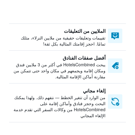
الملايين من التعليقات
تقييمات وتعليقات حقيقية من ملايين النزلاء، مثلك
تمامًا. احجز إقامتك المثالية بكل ثقة!
أفضل صفقات الفنادق
يبحث HotelsCombined في أكثر من 3 ملايين فندق
ومكان إقامة ويجمعهم في مكان واحد حتى تتمكن من
مقارنة أماكن الإقامة المثالية.
إلغاء مجاني
من الوارد أن تتغير الخطط — نتفهم ذلك. ولهذا يمكنك
البحث وحجز فنادق وأماكن إقامة على
HotelsCombined من وكالات السفر التي تقدم خدمة
الإلغاء المجاني