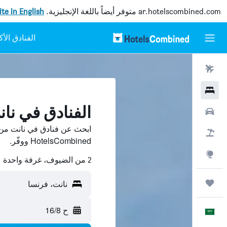
ar.hotelscombined.com
متوفر أيضاً باللغة الإنجليزية.
site in English
رحلات طيران
فنادق
الفنادق في نا
سيارات
ابحث عن فنادق في نانت من 
حزم العروض
HotelsCombined ووفّر.
استكشاف
2 من الضيوف، غرفة واحدة
رحلات
نانت، فرنسا
ح 16/8
العَرَبِيَّة