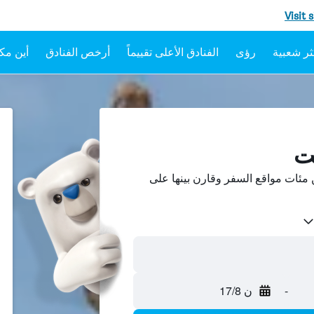
Visit 
رؤى
الفنادق الأعلى تقييماً
أرخص الفنادق
أين مكا
نت
مئات مواقع السفر وقارن بينها على
-
ن 17/8