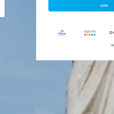
بحث
يد