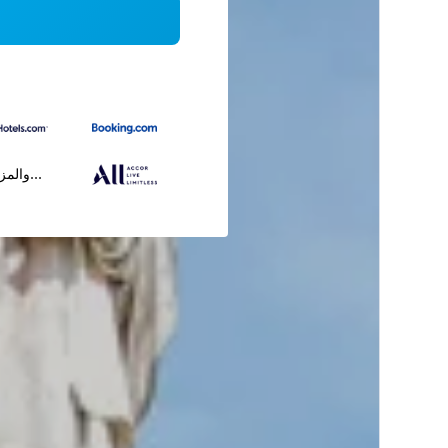
...والمز